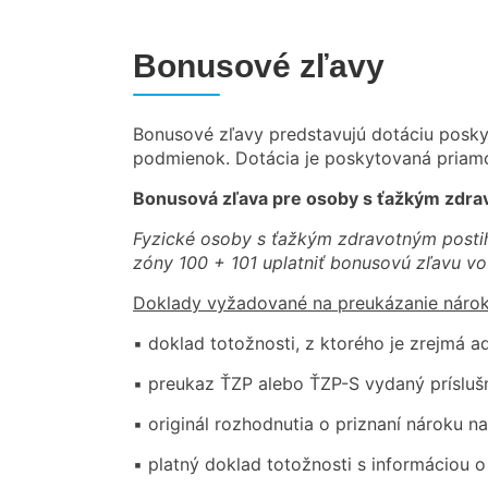
Bonusové zľavy
Bonusové zľavy predstavujú dotáciu posky
podmienok. Dotácia je poskytovaná priamo
Bonusová zľava pre osoby s ťažkým zdrav
Fyzické osoby s ťažkým zdravotným postihn
zóny 100 + 101 uplatniť bonusovú zľavu vo
Doklady vyžadované na preukázanie nárok
▪ doklad totožnosti, z ktorého je zrejmá a
▪ preukaz ŤZP alebo ŤZP-S vydaný prísluš
▪ originál rozhodnutia o priznaní nároku 
▪ platný doklad totožnosti s informáciou 