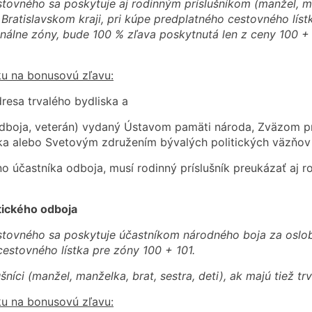
ovného sa poskytuje aj rodinným príslušníkom (manžel, ma
v Bratislavskom kraji, pri kúpe predplatného cestovného líst
nálne zóny, bude 100 % zľava poskytnutá len z ceny 100 +
u na bonusovú zľavu:
dresa trvalého bydliska a
odboja, veterán) vydaný Ústavom pamäti národa, Zväzom p
ka alebo Svetovým združením bývalých politických väzňov
 účastníka odboja, musí rodinný príslušník preukázať aj rod
tického odboja
stovného sa poskytuje účastníkom národného boja za oslo
cestovného lístka pre zóny 100 + 101.
níci (manžel, manželka, brat, sestra, deti), ak majú tiež tr
u na bonusovú zľavu: