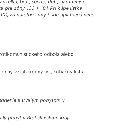
nželka, brat, sestra, deti) narodeným
ka pre zóny 100 + 101. Pri kúpe lístka
 101, za ostatné zóny bude uplatnená cena
rotikomunistického odboja alebo
inný vzťah (rodný list, sobášny list a
bodenie s trvalým pobytom v
valý pobyt v Bratislavskom kraji.