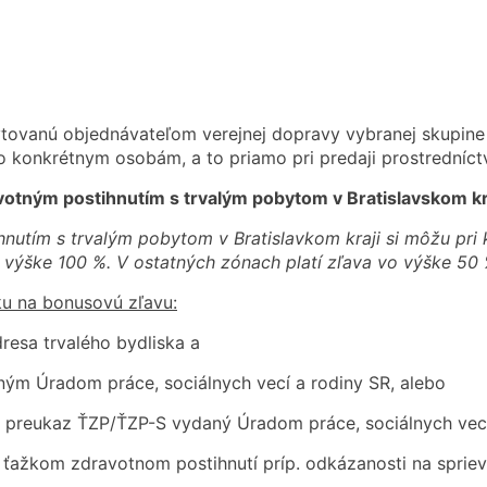
tovanú objednávateľom verejnej dopravy vybranej skupine 
 konkrétnym osobám, a to priamo pri predaji prostredníct
otným postihnutím s trvalým pobytom v Bratislavskom kr
utím s trvalým pobytom v Bratislavkom kraji si môžu pri 
 výške 100 %. V ostatných zónach platí zľava vo výške 50 
u na bonusovú zľavu:
dresa trvalého bydliska a
ným Úradom práce, sociálnych vecí a rodiny SR, alebo
na preukaz ŤZP/ŤZP-S vydaný Úradom práce, sociálnych vecí
o ťažkom zdravotnom postihnutí príp. odkázanosti na sprie