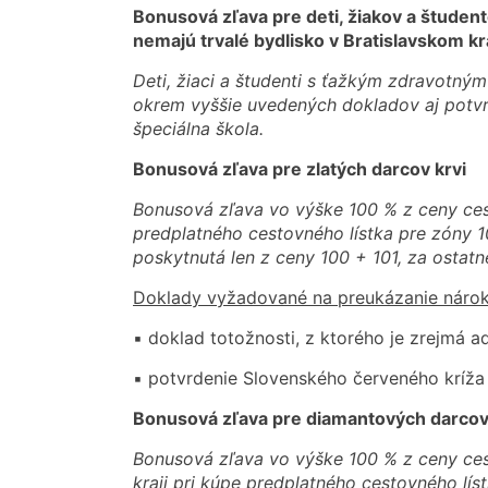
Bonusová zľava pre deti, žiakov a študen
nemajú trvalé bydlisko v Bratislavskom kra
Deti, žiaci a študenti s ťažkým zdravotným
okrem vyššie uvedených dokladov aj potvrde
špeciálna škola.
Bonusová zľava pre zlatých darcov krvi
Bonusová zľava vo výške 100 % z ceny cest
predplatného cestovného lístka pre zóny 1
poskytnutá len z ceny 100 + 101, za ostat
Doklady vyžadované na preukázanie nárok
▪ doklad totožnosti, z ktorého je zrejmá a
▪ potvrdenie Slovenského červeného kríža 
Bonusová zľava pre diamantových darcov
Bonusová zľava vo výške 100 % z ceny ces
kraji pri kúpe predplatného cestovného lís