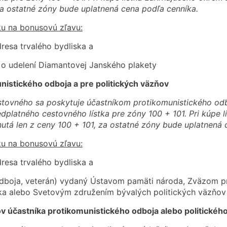
za ostatné zóny bude uplatnená cena podľa cenníka.
u na bonusovú zľavu:
dresa trvalého bydliska a
 o udelení Diamantovej Janského plakety
istického odboja a pre politických väzňov
tovného sa poskytuje účastníkom protikomunistického odbo
dplatného cestovného lístka pre zóny 100 + 101. Pri kúpe 
utá len z ceny 100 + 101, za ostatné zóny bude uplatnená 
u na bonusovú zľavu:
dresa trvalého bydliska a
odboja, veterán) vydaný Ústavom pamäti národa, Zväzom p
ka alebo Svetovým združením bývalých politických väzňov
v účastníka protikomunistického odboja alebo politickéh