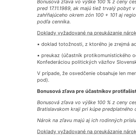
Bonusová zľava vo výške 100 % z ceny cest
pred 17.11.1989, ak majú tiež trvalý pobyt 
zahŕňajúceho okrem zón 100 + 101 aj regio
podľa cenníka.
Doklady vyžadované na preukázanie nárok
▪ doklad totožnosti, z ktorého je zrejmá a
▪ preukaz (účastník protikomunistického 
Konfederáciou politických väzňov Slovens
V prípade, že osvedčenie obsahuje len meno
pod).
Bonusová zľava pre účastníkov protifašis
Bonusová zľava vo výške 100 % z ceny ce
Bratislavskom kraji pri kúpe predplatného 
Nárok na zľavu majú aj ich rodinných prísluš
Doklady vyžadované na preukázanie nárok