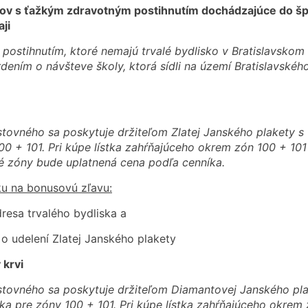
tov s ťažkým zdravotným postihnutím dochádzajúce do špec
ji
 postihnutím, ktoré nemajú trvalé bydlisko v Bratislavskom
ním o návšteve školy, ktorá sídli na území Bratislavského
ovného sa poskytuje držiteľom Zlatej Janského plakety s 
00 + 101. Pri kúpe lístka zahŕňajúceho okrem zón 100 + 101
né zóny bude uplatnená cena podľa cenníka.
u na bonusovú zľavu:
dresa trvalého bydliska a
o udelení Zlatej Janského plakety
 krvi
tovného sa poskytuje držiteľom Diamantovej Janského pla
tka pre zóny 100 + 101. Pri kúpe lístka zahŕňajúceho okrem