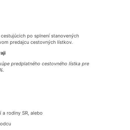
cestujúcich po splnení stanovených
vom predajcu cestovných lístkov.
aji
kúpe predplatného cestovného lístka pre
%.
 a rodiny SR, alebo
vodcu