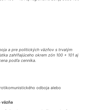
ja a pre politických väzňov s trvalým
lístka zahŕňajúceho okrem zón 100 + 101 aj
cena podľa cenníka.
rotikomunistického odboja alebo
o väzňa