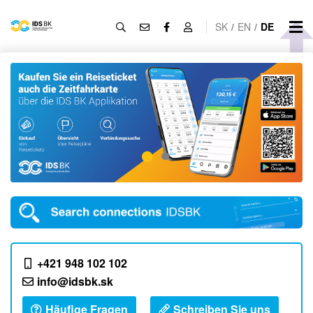
SK
/
EN
/
DE
+421 948 102 102
info@idsbk.sk
Häufige Fragen
Schreiben Sie uns