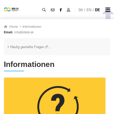
SK
/
EN
/
DE
Home
Informationen
Email:
info@idsbk.sk
Häufig gestellte Fragen (FAQ)
Informationen