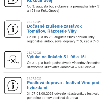
Kukučínovej
Od 3. augusta bude obnovená premávka liniek 51
a 151 na Kukučínovej
28.07.2026
Dočasné zrušenie zastávok
Tomášov, Rázcestie Vlky
Od 30. júla do 28. augusta 2026 nebudú linky
regionálnej autobusovej dopravy 710, 720 a 740
obsluhovať zastávky Tomášov, Rázcestie Vlky
28.07.2026
Výluka na linkách 51, 98 a 151
Od 31. júla bude počas dvoch víkendov čiastočne
uzatvorená križovatka Jarošova – Kukučínova
24.07.2026
Posilová doprava - festival Víno pod
hviezdami
31.07-01.08.2026 odvezie návštevníkov festivalu
pohodlne domov posilová doprava