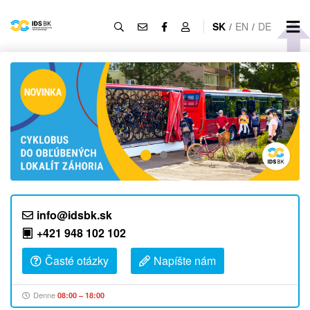
SK
/
EN
/
DE
info@idsbk.sk
+421 948 102 102
Časté otázky
Napíšte nám
Denne
08:00 – 18:00