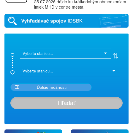
25.07.2026 dôjde ku krátkodobým obmedzeniam
liniek MHD v centre mesta