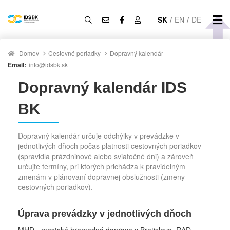
SK
/
EN
/
DE
Domov
Cestovné poriadky
Dopravný kalendár
Email:
info@idsbk.sk
Dopravný kalendár IDS
BK
Dopravný kalendár určuje odchýlky v prevádzke v
jednotlivých dňoch počas platnosti cestovných poriadkov
(spravidla prázdninové alebo sviatočné dni) a zároveň
určujte termíny, pri ktorých prichádza k pravidelným
zmenám v plánovaní dopravnej obslužnosti (zmeny
cestovných poriadkov).
Úprava prevádzky v jednotlivých dňoch