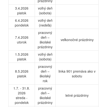
prázdniny
3.4.2026
voľný deň
piatok
(sobota)
6.4.2026
voľný deň
pondelok
(nedeľa)
pracovný
7.4.2026
deň –
veľkonočné prázdniny
utorok
školské
prázdniny
1.5.2026
voľný deň
piatok
(sobota)
pracovný
8.5.2026
deň –
linka 901 premáva ako v
piatok
školský
sobotu
rok
1.7. - 31.8.
pracovný
2026
deň –
letné prázdniny
streda -
školské
pondelok
prázdniny