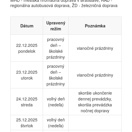
MHD - mestská hromadná doprava v Bratislave, RAD -
regionálna autobusová doprava, ŽD - železničná doprava
Upravený
Dátum
Poznámka
režim
pracovný
22.12.2025
deň –
vianočné prázdniny
pondelok
školské
prázdniny
pracovný
23.12.2025
deň –
vianočné prázdniny
utorok
školské
prázdniny
skoršie ukončenie
24.12.2025
voľný deň
dennej prevádzky,
streda
(nedeľa)
skoršia prevádzka
nočnej dopravy
25.12.2025
voľný deň
štvrtok
(nedeľa)