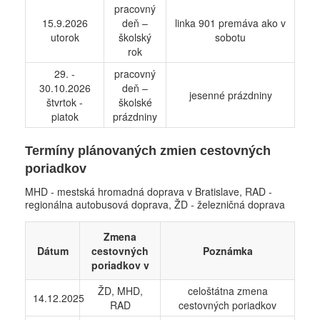
pracovný
15.9.2026
deň –
linka 901 premáva ako v
utorok
školský
sobotu
rok
29. -
pracovný
30.10.2026
deň –
jesenné prázdniny
štvrtok -
školské
piatok
prázdniny
Termíny plánovaných zmien cestovných
poriadkov
MHD - mestská hromadná doprava v Bratislave, RAD -
regionálna autobusová doprava, ŽD - železničná doprava
Zmena
Dátum
cestovných
Poznámka
poriadkov v
ŽD, MHD,
celoštátna zmena
14.12.2025
RAD
cestovných poriadkov