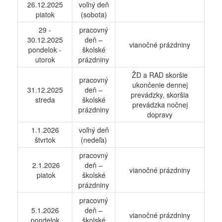
26.12.2025
voľný deň
piatok
(sobota)
29 -
pracovný
30.12.2025
deň –
vianočné prázdniny
pondelok -
školské
utorok
prázdniny
ŽD a RAD skoršie
pracovný
ukončenie dennej
31.12.2025
deň –
prevádzky, skoršia
streda
školské
prevádzka nočnej
prázdniny
dopravy
1.1.2026
voľný deň
štvrtok
(nedeľa)
pracovný
2.1.2026
deň –
vianočné prázdniny
piatok
školské
prázdniny
pracovný
5.1.2026
deň –
vianočné prázdniny
pondelok
školské