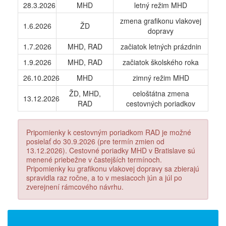
28.3.2026
MHD
letný režim MHD
zmena grafikonu vlakovej
1.6.2026
ŽD
dopravy
1.7.2026
MHD, RAD
začiatok letných prázdnin
1.9.2026
MHD, RAD
začiatok školského roka
26.10.2026
MHD
zimný režim MHD
ŽD, MHD,
celoštátna zmena
13.12.2026
RAD
cestovných poriadkov
Pripomienky k cestovným poriadkom RAD je možné
posielať do 30.9.2026 (pre termín zmien od
13.12.2026). Cestovné poriadky MHD v Bratislave sú
menené priebežne v častejších termínoch.
Pripomienky ku grafikonu vlakovej dopravy sa zbierajú
spravidla raz ročne, a to v mesiacoch jún a júl po
zverejnení rámcového návrhu.