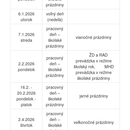
prázdniny
6.1.2026
voľný deň
utorok
(nedeľa)
pracovný
7.1.2026
deň –
vianočné prázdniny
streda
školské
prázdniny
ŽD a RAD
pracovný
prevádzka v režime
2.2.2026
deň –
školský rok, MHD
pondelok
školské
prevádzka v režime
prázdniny
školské prázdniny
16.2. -
pracovný
20.2.2026
deň –
jarné prázdniny
pondelok -
školské
piatok
prázdniny
pracovný
2.4.2026
deň –
veľkonočné prázdniny
štvrtok
školské