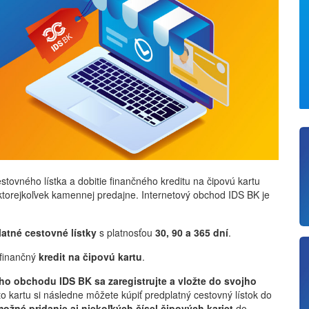
ovného lístka a dobitie finančného kreditu na čipovú kartu
ktorejkoľvek kamennej predajne. Internetový obchod IDS BK je
atné cestovné lístky
s platnosťou
30, 90 a 365 dní
.
 finančný
kredit na čipovú kartu
.
ho obchodu IDS BK sa zaregistrujte a vložte do svojho
to kartu si následne môžete kúpiť predplatný cestovný lístok do
možné pridanie aj niekoľkých čísel čipových kariet
do