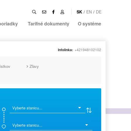
SK
/
EN
/
DE
poriadky
Tarifné dokumenty
O systéme
Infolinka:
+421948102102
ístkov
Zľavy