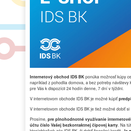
Internetový obchod IDS BK
ponúka možnosť kúpy cest
napríklad z pohodlia domova, a bez potreby návštevy 
pre Vás k dispozícii 24 hodín denne, 7 dní v týždni.
V internetovom obchode IDS BK je možné kúpiť
predpl
V internetovom obchode IDS BK je tiež možné dobiť si
Prosíme,
pre plnohodnotné využívanie internetové
účtu číslo Vašej bezkontaktnej čipovej karty
. Na tú
ktorýchkoľvek zón IDS BK, či dobiť finančný kredit.
Je 