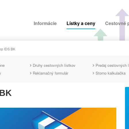
Informácie
Lístky a ceny
Cestovné 
op IDS BK
óne
Druhy cestovných lístkov
Predaj cestovných l
y
Reklamačný formulár
Storno kalkulačka
 BK