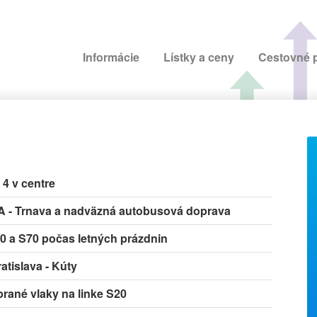
Informácie
Lístky a ceny
Cestovné 
a 4 v centre
A - Trnava a nadväzná autobusová doprava
70 a S70 počas letných prázdnin
ratislava - Kúty
rané vlaky na linke S20