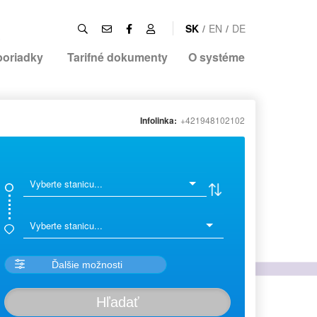
SK
/
EN
/
DE
poriadky
Tarifné dokumenty
O systéme
Infolinka:
+421948102102