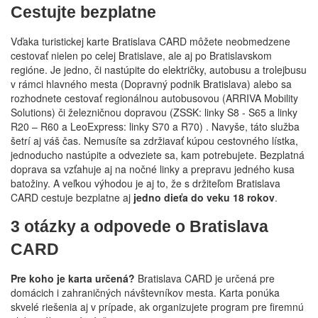
Cestujte bezplatne
Vďaka turistickej karte Bratislava CARD môžete neobmedzene
cestovať nielen po celej Bratislave, ale aj po Bratislavskom
regióne. Je jedno, či nastúpite do električky, autobusu a trolejbusu
v rámci hlavného mesta (Dopravný podnik Bratislava) alebo sa
rozhodnete cestovať regionálnou autobusovou (ARRIVA Mobility
Solutions) či železničnou dopravou (ZSSK: linky S8 - S65 a linky
R20 – R60 a LeoExpress: linky S70 a R70) . Navyše, táto služba
šetrí aj váš čas. Nemusíte sa zdržiavať kúpou cestovného lístka,
jednoducho nastúpite a odveziete sa, kam potrebujete. Bezplatná
doprava sa vzťahuje aj na nočné linky a prepravu jedného kusa
batožiny. A veľkou výhodou je aj to, že s držiteľom Bratislava
CARD cestuje bezplatne aj
jedno dieťa do veku 18 rokov
.
3 otázky a odpovede o Bratislava
CARD
Pre koho je karta určená?
Bratislava CARD je určená pre
domácich i zahraničných návštevníkov mesta. Karta ponúka
skvelé riešenia aj v prípade, ak organizujete program pre firemnú