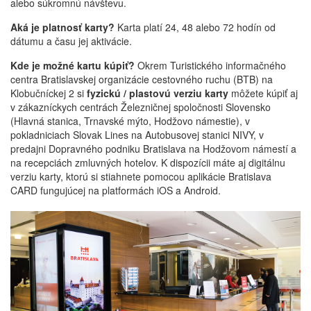
alebo súkromnú návštevu.
Aká je platnosť karty?
Karta platí 24, 48 alebo 72 hodín od
dátumu a času jej aktivácie.
Kde je možné kartu kúpiť?
Okrem Turistického informačného
centra Bratislavskej organizácie cestovného ruchu (BTB) na
Klobučníckej 2 si
fyzickú / plastovú verziu karty
môžete kúpiť aj
v zákazníckych centrách Železničnej spoločnosti Slovensko
(Hlavná stanica, Trnavské mýto, Hodžovo námestie), v
pokladniciach Slovak Lines na Autobusovej stanici NIVY, v
predajni Dopravného podniku Bratislava na Hodžovom námestí a
na recepciách zmluvných hotelov. K dispozícii máte aj digitálnu
verziu karty, ktorú si stiahnete pomocou aplikácie Bratislava
CARD fungujúcej na platformách iOS a Android.