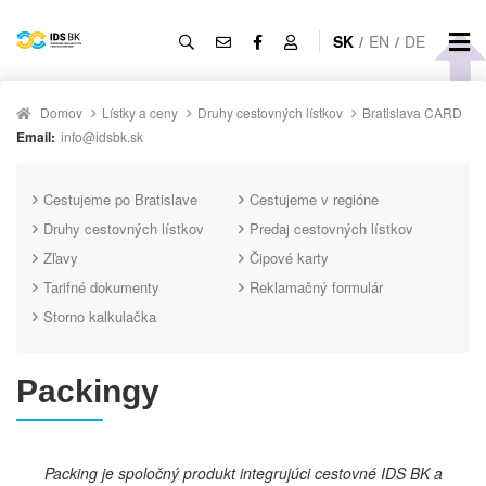
SK
/
EN
/
DE
Domov
Lístky a ceny
Druhy cestovných lístkov
Bratislava CARD
Email:
info@idsbk.sk
Cestujeme po Bratislave
Cestujeme v regióne
Druhy cestovných lístkov
Predaj cestovných lístkov
Zľavy
Čipové karty
Tarifné dokumenty
Reklamačný formulár
Storno kalkulačka
Packingy
Packing je spoločný produkt integrujúci cestovné IDS BK a