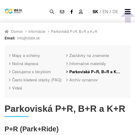
SK
/
EN
/
DE
Domov
Informácie
Parkoviská P+R, B+R a K+R
Email:
info@idsbk.sk
Mapy a schémy
Zastávky na znamenie
Nočná doprava
Informačné materiály
Cestujeme s bicyklom
Parkoviská P+R, B+R a K+R
Často kladené otázky (FAQ)
Archív oznamov
Videá
Parkoviská P+R, B+R a K+R
P+R (Park+Ride)