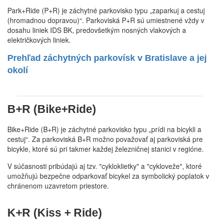
Park+Ride (P+R) je záchytné parkovisko typu „zaparkuj a cestuj
(hromadnou dopravou)“. Parkoviská P+R sú umiestnené vždy v
dosahu liniek IDS BK, predovšetkým nosných vlakových a
električkových liniek.
Prehľad záchytných parkovísk v Bratislave a jej
okolí
B+R (Bike+Ride)
Bike+Ride (B+R) je záchytné parkovisko typu „prídi na bicykli a
cestuj“. Za parkoviská B+R možno považovať aj parkoviská pre
bicykle, ktoré sú pri takmer každej železničnej stanici v regióne.
V súčasnosti pribúdajú aj tzv. "cykloklietky" a "cykloveže", ktoré
umožňujú bezpečne odparkovať bicykel za symbolický poplatok v
chránenom uzavretom priestore.
K+R (Kiss + Ride)