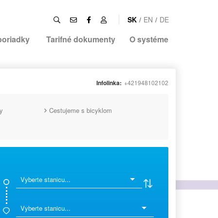
SK
/
EN
/
DE
poriadky
Tarifné dokumenty
O systéme
Infolinka:
+421948102102
y
Cestujeme s bicyklom