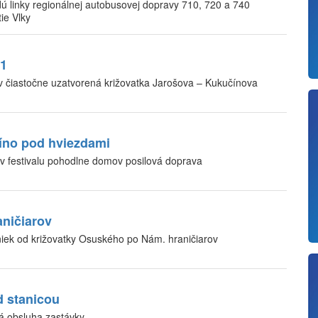
ú linky regionálnej autobusovej dopravy 710, 720 a 740
ie Vlky
51
v čiastočne uzatvorená križovatka Jarošova – Kukučínova
Víno pod hviezdami
v festivalu pohodlne domov posilová doprava
aničiarov
iek od križovatky Osuského po Nám. hraničiarov
 stanicou
 obsluha zastávky