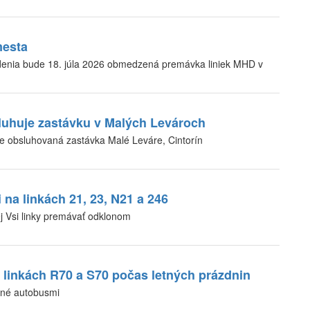
mesta
enia bude 18. júla 2026 obmedzená premávka liniek MHD v
luhuje zastávku v Malých Levároch
 obsluhovaná zastávka Malé Leváre, Cintorín
 na linkách 21, 23, N21 a 246
j Vsi linky premávať odklonom
inkách R70 a S70 počas letných prázdnin
ené autobusmi