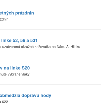
etných prázdnin
ázdnin
inke 52, 56 a 531
zatvorená okružná križovatka na Nám. A. Hlinku
v na linke S20
nuté vybrané vlaky
u obmedzia dopravu hody
a 622