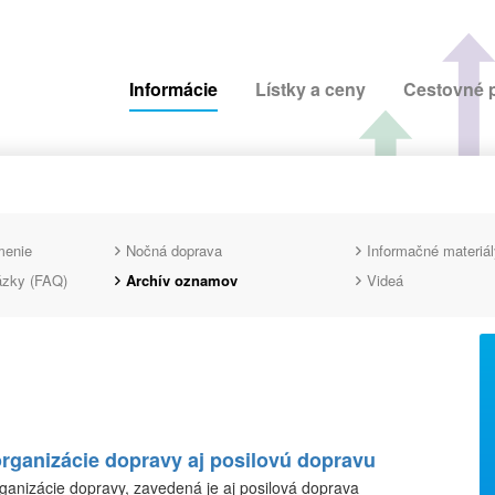
Informácie
Lístky a ceny
Cestovné 
menie
Nočná doprava
Informačné materiál
ázky (FAQ)
Archív oznamov
Videá
rganizácie dopravy aj posilovú dopravu
anizácie dopravy, zavedená je aj posilová doprava