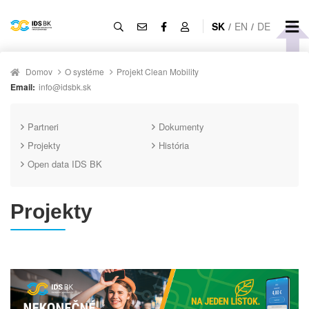
SK
/
EN
/
DE
Domov
O systéme
Projekt Clean Mobility
Email:
info@idsbk.sk
Partneri
Dokumenty
Projekty
História
Open data IDS BK
Projekty