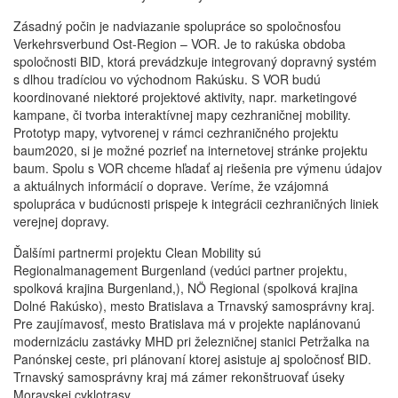
Zásadný počin je nadviazanie spolupráce so spoločnosťou
Verkehrsverbund Ost-Region – VOR. Je to rakúska obdoba
spoločnosti BID, ktorá prevádzkuje integrovaný dopravný systém
s dlhou tradíciou vo východnom Rakúsku. S VOR budú
koordinované niektoré projektové aktivity, napr. marketingové
kampane, či tvorba interaktívnej mapy cezhraničnej mobility.
Prototyp mapy, vytvorenej v rámci cezhraničného projektu
baum2020, si je možné pozrieť na internetovej stránke projektu
baum. Spolu s VOR chceme hľadať aj riešenia pre výmenu údajov
a aktuálnych informácií o doprave. Veríme, že vzájomná
spolupráca v budúcnosti prispeje k integrácii cezhraničných liniek
verejnej dopravy.
Ďalšími partnermi projektu Clean Mobility sú
Regionalmanagement Burgenland (vedúci partner projektu,
spolková krajina Burgenland,), NÖ Regional (spolková krajina
Dolné Rakúsko), mesto Bratislava a Trnavský samosprávny kraj.
Pre zaujímavosť, mesto Bratislava má v projekte naplánovanú
modernizáciu zastávky MHD pri železničnej stanici Petržalka na
Panónskej ceste, pri plánovaní ktorej asistuje aj spoločnosť BID.
Trnavský samosprávny kraj má zámer rekonštruovať úseky
Moravskej cyklotrasy.