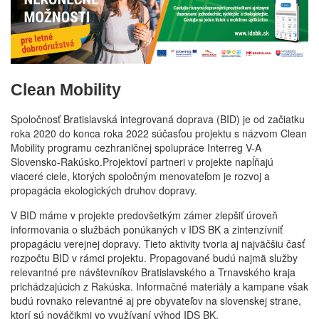
Clean Mobility
Spoločnosť Bratislavská integrovaná doprava (BID) je od začiatku
roka 2020 do konca roka 2022 súčasťou projektu s názvom Clean
Mobility programu cezhraničnej spolupráce Interreg V-A
Slovensko-Rakúsko.Projektoví partneri v projekte napĺňajú
viaceré ciele, ktorých spoločným menovateľom je rozvoj a
propagácia ekologických druhov dopravy.
V BID máme v projekte predovšetkým zámer zlepšiť úroveň
informovania o službách ponúkaných v IDS BK a zintenzívniť
propagáciu verejnej dopravy. Tieto aktivity tvoria aj najväčšiu časť
rozpočtu BID v rámci projektu. Propagované budú najmä služby
relevantné pre návštevníkov Bratislavského a Trnavského kraja
prichádzajúcich z Rakúska. Informačné materiály a kampane však
budú rovnako relevantné aj pre obyvateľov na slovenskej strane,
ktorí sú nováčikmi vo využívaní výhod IDS BK.