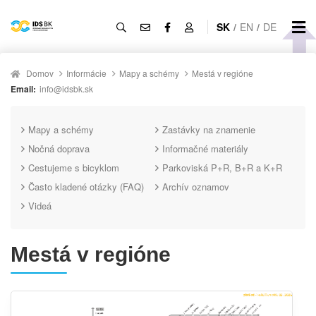
SK
/
EN
/
DE
Domov
Informácie
Mapy a schémy
Mestá v regióne
Email:
info@idsbk.sk
Mapy a schémy
Zastávky na znamenie
Nočná doprava
Informačné materiály
Cestujeme s bicyklom
Parkoviská P+R, B+R a K+R
Často kladené otázky (FAQ)
Archív oznamov
Videá
Mestá v regióne