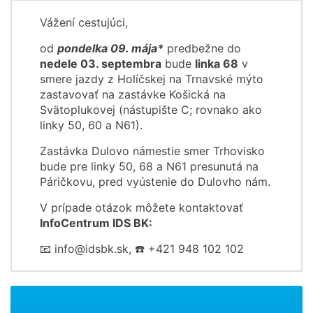
Vážení cestujúci,
od
pondelka 09. mája*
predbežne do
nedele 03. septembra
bude
linka 68
v
smere jazdy z Holíčskej na Trnavské mýto
zastavovať na zastávke Košická na
Svätoplukovej (nástupište C; rovnako ako
linky 50, 60 a N61).
Zastávka Dulovo námestie smer Trhovisko
bude pre linky 50, 68 a N61 presunutá na
Páričkovu, pred vyústenie do Dulovho nám.
V prípade otázok môžete kontaktovať
InfoCentrum IDS BK:
📧 info@idsbk.sk, ☎️ +421 948 102 102