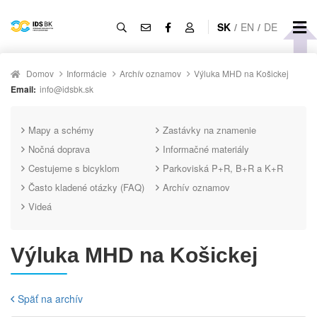
SK
/
EN
/
DE
Domov
Informácie
Archív oznamov
Výluka MHD na Košickej
Email:
info@idsbk.sk
Mapy a schémy
Zastávky na znamenie
Nočná doprava
Informačné materiály
Cestujeme s bicyklom
Parkoviská P+R, B+R a K+R
Často kladené otázky (FAQ)
Archív oznamov
Videá
Výluka MHD na Košickej
Späť na archív