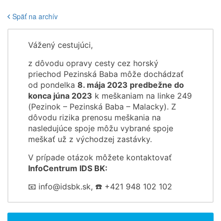
Späť na archív
Vážený cestujúci,
z dôvodu opravy cesty cez horský
priechod Pezinská Baba môže dochádzať
od pondelka
8. mája 2023 predbežne do
konca júna 2023
k meškaniam na linke 249
(Pezinok – Pezinská Baba – Malacky). Z
dôvodu rizika prenosu meškania na
nasledujúce spoje môžu vybrané spoje
meškať už z východzej zastávky.
V prípade otázok môžete kontaktovať
InfoCentrum IDS BK:
📧 info@idsbk.sk, ☎️ +421 948 102 102