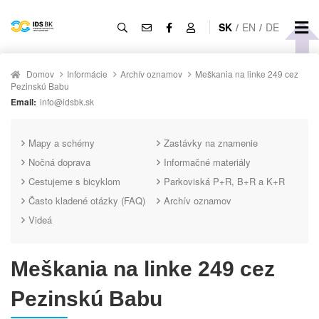
SK
/
EN
/
DE
Domov
Informácie
Archív oznamov
Meškania na linke 249 cez
Pezinskú Babu
Email:
info@idsbk.sk
Mapy a schémy
Zastávky na znamenie
Nočná doprava
Informačné materiály
Cestujeme s bicyklom
Parkoviská P+R, B+R a K+R
Často kladené otázky (FAQ)
Archív oznamov
Videá
Meškania na linke 249 cez
Pezinskú Babu