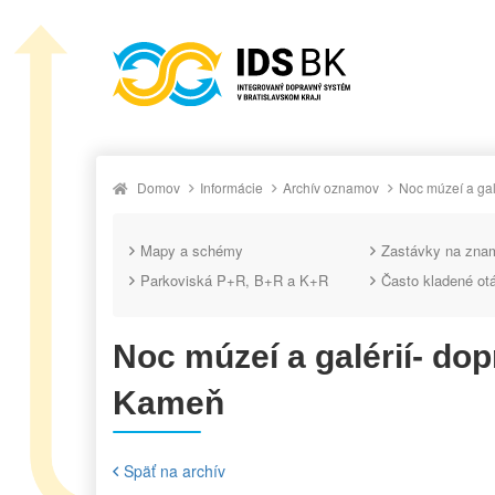
Domov
Informácie
Archív oznamov
Noc múzeí a gal
Mapy a schémy
Zastávky na zna
Parkoviská P+R, B+R a K+R
Často kladené ot
Noc múzeí a galérií- do
Kameň
Späť na archív