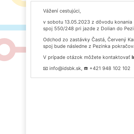
Vážení cestujúci,
v sobotu 13.05.2023 z dôvodu konania 
spoj 550/248 pri jazde z Dolian do Pez
Odchod zo zastávky Častá, Červený Kam
spoj bude následne z Pezinka pokračova
V prípade otázok môžete kontaktovať
📧 info@idsbk.sk, ☎️ +421 948 102 102