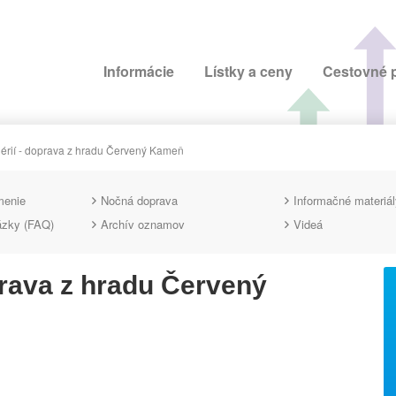
Informácie
Lístky a ceny
Cestovné 
érií - doprava z hradu Červený Kameň
menie
Nočná doprava
Informačné materiál
ázky (FAQ)
Archív oznamov
Videá
prava z hradu Červený