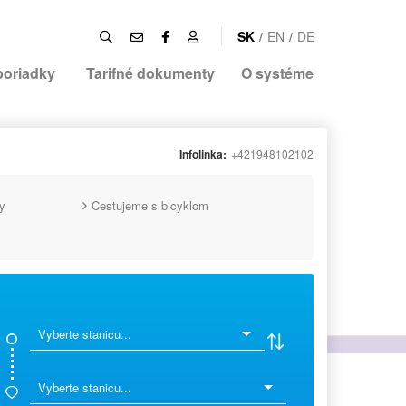
SK
/
EN
/
DE
poriadky
Tarifné dokumenty
O systéme
Infolinka:
+421948102102
y
Cestujeme s bicyklom