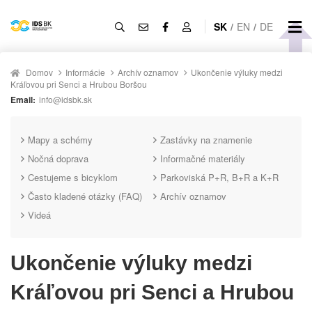
SK
/
EN
/
DE
Domov
Informácie
Archív oznamov
Ukončenie výluky medzi
Kráľovou pri Senci a Hrubou Boršou
Email:
info@idsbk.sk
Mapy a schémy
Zastávky na znamenie
Nočná doprava
Informačné materiály
Cestujeme s bicyklom
Parkoviská P+R, B+R a K+R
Často kladené otázky (FAQ)
Archív oznamov
Videá
Ukončenie výluky medzi
Kráľovou pri Senci a Hrubou