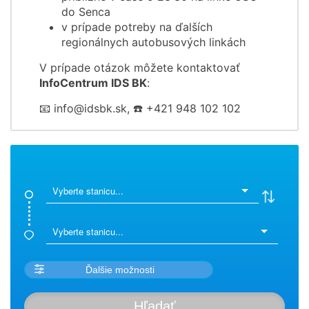
do Senca
v prípade potreby na ďalších
regionálnych autobusových linkách
V prípade otázok môžete kontaktovať
InfoCentrum IDS BK
:
📧 info@idsbk.sk, ☎️ +421 948 102 102