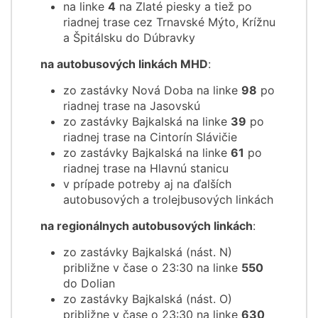
na linke
4
na Zlaté piesky a tiež po
riadnej trase cez Trnavské Mýto, Krížnu
a Špitálsku do Dúbravky
na autobusových linkách MHD
:
zo zastávky Nová Doba na linke
98
po
riadnej trase na Jasovskú
zo zastávky Bajkalská na linke
39
po
riadnej trase na Cintorín Slávičie
zo zastávky Bajkalská na linke
61
po
riadnej trase na Hlavnú stanicu
v prípade potreby aj na ďalších
autobusových a trolejbusových linkách
na regionálnych autobusových linkách
:
zo zastávky Bajkalská (nást. N)
približne v čase o 23:30 na linke
550
do Dolian
zo zastávky Bajkalská (nást. O)
približne v čase o 23:30 na linke
630