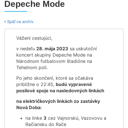
Depeche Mode
Späť na archív
Vážení cestujúci,
v nedeľu
28. mája 2023
sa uskutoční
koncert skupiny Depeche Mode na
Národnom futbalovom štadióne na
Tehelnom poli.
Po jeho skončení, ktoré sa očakáva
približne o 22:45,
budú vypravené
posilové spoje na nasledovných linkách
na električkových linkách zo zastávky
Nová Doba
:
na linke
3
cez Vajnorskú, Vazovovu a
Račiansku do Rače