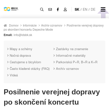
SK
/
EN
/
DE
Domov
Informácie
Archív oznamov
Posilnenie verejnej dopravy
po skončení koncertu Depeche Mode
Email:
info@idsbk.sk
Mapy a schémy
Zastávky na znamenie
Nočná doprava
Informačné materiály
Cestujeme s bicyklom
Parkoviská P+R, B+R a K+R
Často kladené otázky (FAQ)
Archív oznamov
Videá
Posilnenie verejnej dopravy
po skončení koncertu