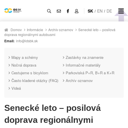
SK
/
EN
/
DE
Domov
Informácie
Archív oznamov
Senecké leto – posilová
doprava regionálnymi autobusmi
Email:
info@idsbk.sk
Mapy a schémy
Zastávky na znamenie
Nočná doprava
Informačné materiály
Cestujeme s bicyklom
Parkoviská P+R, B+R a K+R
Často kladené otázky (FAQ)
Archív oznamov
Videá
Senecké leto – posilová
doprava regionálnymi