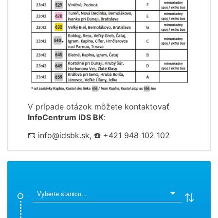
V prípade otázok môžete kontaktovať
InfoCentrum IDS BK
:
📧 info@idsbk.sk, ☎️ +421 948 102 102