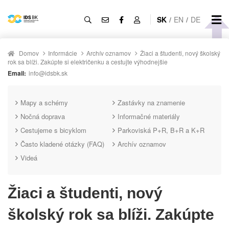
SK
/
EN
/
DE
Domov
Informácie
Archív oznamov
Žiaci a študenti, nový školský
rok sa blíži. Zakúpte si električenku a cestujte výhodnejšie
Email:
info@idsbk.sk
Mapy a schémy
Zastávky na znamenie
Nočná doprava
Informačné materiály
Cestujeme s bicyklom
Parkoviská P+R, B+R a K+R
Často kladené otázky (FAQ)
Archív oznamov
Videá
Žiaci a študenti, nový
školský rok sa blíži. Zakúpte