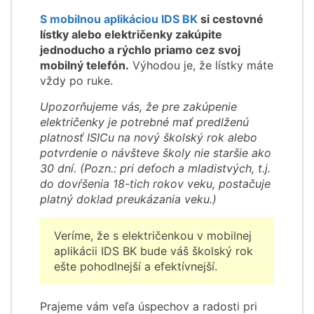
S mobilnou aplikáciou IDS BK
si cestovné
lístky alebo električenky zakúpite
jednoducho a rýchlo priamo cez svoj
mobilný telefón.
Výhodou je, že lístky máte
vždy po ruke.
Upozorňujeme vás, že pre zakúpenie
električenky je potrebné mať predlženú
platnosť ISICu na nový školský rok alebo
potvrdenie o návšteve školy nie staršie ako
30 dní. (Pozn.: pri deťoch a mladistvých, t.j.
do dovŕšenia 18-tich rokov veku, postačuje
platný doklad preukázania veku.)
Veríme, že s električenkou v mobilnej
aplikácii IDS BK bude váš školský rok
ešte pohodlnejší a efektívnejší.
Prajeme vám veľa úspechov a radosti pri