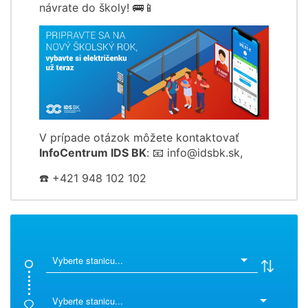
návrate do školy! 🚌📱
V prípade otázok môžete kontaktovať
InfoCentrum IDS BK
: 📧 info@idsbk.sk,
☎️ +421 948 102 102