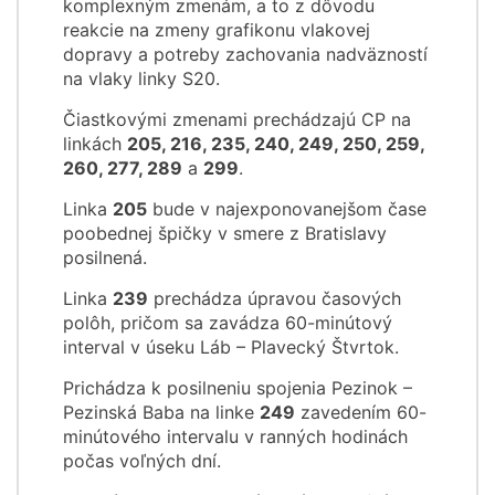
komplexným zmenám, a to z dôvodu
reakcie na zmeny grafikonu vlakovej
dopravy a potreby zachovania nadväzností
na vlaky linky S20.
Čiastkovými zmenami prechádzajú CP na
linkách
205, 216, 235, 240, 249, 250, 259,
260, 277, 289
a
299
.
Linka
205
bude v najexponovanejšom čase
poobednej špičky v smere z Bratislavy
posilnená.
Linka
239
prechádza úpravou časových
polôh, pričom sa zavádza 60-minútový
interval v úseku Láb – Plavecký Štvrtok.
Prichádza k posilneniu spojenia Pezinok –
Pezinská Baba na linke
249
zavedením 60-
minútového intervalu v ranných hodinách
počas voľných dní.