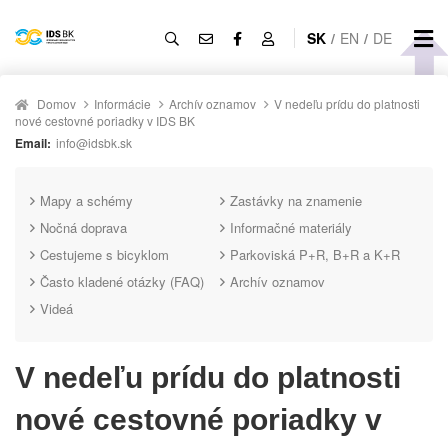
SK
/
EN
/
DE
Domov
Informácie
Archív oznamov
V nedeľu prídu do platnosti
nové cestovné poriadky v IDS BK
Email:
info@idsbk.sk
Mapy a schémy
Zastávky na znamenie
Nočná doprava
Informačné materiály
Cestujeme s bicyklom
Parkoviská P+R, B+R a K+R
Často kladené otázky (FAQ)
Archív oznamov
Videá
V nedeľu prídu do platnosti
nové cestovné poriadky v