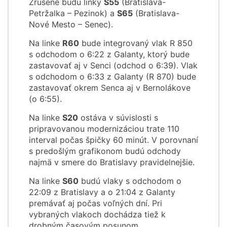
Zrušené budú linky
S55
(Bratislava-
Petržalka – Pezinok) a
S65
(Bratislava-
Nové Mesto – Senec).
Na linke
R60
bude integrovaný vlak R 850
s odchodom o 6:22 z Galanty, ktorý bude
zastavovať aj v Senci (odchod o 6:39). Vlak
s odchodom o 6:33 z Galanty (R 870) bude
zastavovať okrem Senca aj v Bernolákove
(o 6:55).
Na linke
S20
ostáva v súvislosti s
pripravovanou modernizáciou trate 110
interval počas špičky 60 minút. V porovnaní
s predošlým grafikonom budú odchody
najmä v smere do Bratislavy pravidelnejšie.
Na linke
S60
budú vlaky s odchodom o
22:09 z Bratislavy a o 21:04 z Galanty
premávať aj počas voľných dní. Pri
vybraných vlakoch dochádza tiež k
drobným časovým posunom.