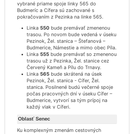
vybrané priame spoje linky 565 do
Budmeríc a Cífera sú zachované s
pokračovaním z Pezinka na linke 565.
Linka
550
bude premávať zmenenou
trasou. Po novom bude vedená v úseku
Pezinok, Žel. stanica – Štefanová –
Budmerice, Námestie a mimo obec Píla.
Linka
555
bude premávať so zmenenou
trasou už z Pezinka, Žel. stanice cez
Červený Kameň a Pílu do Trnavy.
Linka
565
bude skrátená na úsek
Pezinok, Žel. stanica - Cífer, Žel.
stanica. Posilnené budú večerné spoje
počas pracovných dní v úseku Cífer –
Budmerice, vytvorí sa tým prípoj na
každý vlak v Cíferi.
Oblasť Senec
Ku komplexným zmenám cestovných