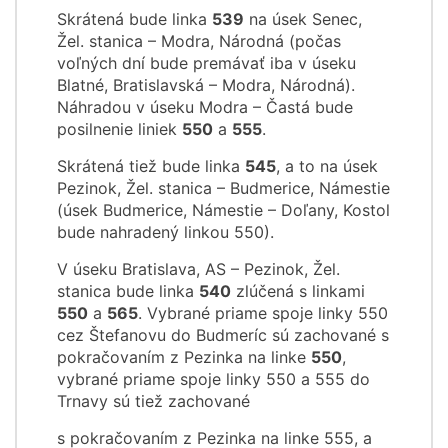
Skrátená bude linka
539
na úsek Senec,
Žel. stanica – Modra, Národná (počas
voľných dní bude premávať iba v úseku
Blatné, Bratislavská – Modra, Národná).
Náhradou v úseku Modra – Častá bude
posilnenie liniek
550
a
555
.
Skrátená tiež bude linka
545
, a to na úsek
Pezinok, Žel. stanica – Budmerice, Námestie
(úsek Budmerice, Námestie – Doľany, Kostol
bude nahradený linkou 550).
V úseku Bratislava, AS – Pezinok, Žel.
stanica bude linka
540
zlúčená s linkami
550
a
565
. Vybrané priame spoje linky 550
cez Štefanovu do Budmeríc sú zachované s
pokračovaním z Pezinka na linke
550
,
vybrané priame spoje linky 550 a 555 do
Trnavy sú tiež zachované
s pokračovaním z Pezinka na linke 555, a