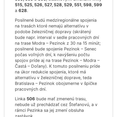
515, 525, 526, 527, 528, 529, 551, 598, 599
a
628
.
Posilnené budú medziregionálne spojenia
na trasách ktoré nemajú alternatívu v
podobe železničnej dopravy (skrátený
bude napr. interval v sedle pracovných dní
na trase Modra – Pezinok z 30 na 15 minút;
posilnené bude spojenie Pezinok – Senec
počas voľných dní, k navýšeniu počtu
spojov príde aj na trase Pezinok – Modra –
Častá – Doľany). K tomuto posilneniu príde
na úkor redukcie spojenia, ktoré má
alternatívu v železničnej doprave, teda
Bratislava – Pezinok obojsmerne v špičke
pracovných dní.
Linka
506
bude mať zmenenú trasu,
nebude už prechádzať cez Štefanovú, a v
rámci Pezinka sa jej zmení obsluha
zastávok.