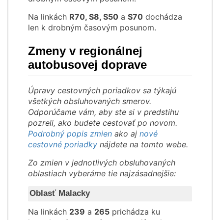
Na linkách
R70, S8, S50
a
S70
dochádza
len k drobným časovým posunom.
Zmeny v regionálnej
autobusovej doprave
Úpravy cestovných poriadkov sa týkajú
všetkých obsluhovaných smerov.
Odporúčame vám, aby ste si v predstihu
pozreli, ako budete cestovať po novom.
Podrobný popis zmien
ako aj
nové
cestovné poriadky
nájdete na tomto webe.
Zo zmien v jednotlivých obsluhovaných
oblastiach vyberáme tie najzásadnejšie:
Oblasť Malacky
Na linkách
239
a
265
prichádza ku