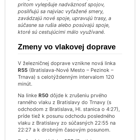
pritom vylepšuje nadväznosť spojov,
posilňujú sa najviac vyťažené smery,
zavádzajú nové spoje, upravujú trasy, a
súčasne sa rušia alebo posúvajú spoje,
ktoré sú cestujúcimi málo využívané.
Zmeny vo vlakovej doprave
V železničnej doprave vznikne nová linka
R55
(Bratislava-Nové Mesto – Pezinok –
Trnava) s celotýždenným intervalom 120
minút.
Na linke
R50
dôjde k zrušeniu prvého
ranného vlaku z Bratislavy do Trnavy (s
odchodom z Bratislava, Hl. stanica o 4:27),
príde tiež k posunu odchodu posledného
vlaku z Bratislavy zo súčasných 22:55 na
22:27 a k drobným časovým posunom.