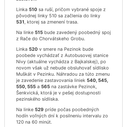
Linka
510
sa ruší, pričom vybrané spoje z
pôvodnej linky 510 sa začlenia do linky
531
, ktorej sa zmenení trasa.
Na linke
515
bude zavedený poobedný spoj
z Rače do Chorvátskeho Grobu.
Linka
520
v smere na Pezinok bude
poobede vychádzať z Autobusovej stanice
Nivy (aktuálne vychádza z Bajkalskej), po
novom však už nebude obsluhovať sídlisko
Muškát v Pezinku. Náhradou za túto zmenu
je zavedenie zastavovania liniek
540, 545,
550, 555
a
565
na zastávke Pezinok,
Šenkvická, ktorá je v pešej dostupnosti
pezinského sídliska.
Na linke
529
príde počas poobedných
hodín voľných dní k posilneniu intervalu zo
120 na 60 minút.