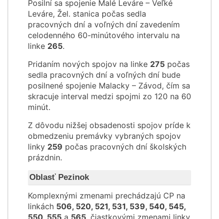
Posilní sa spojenie Malé Leváre – Veľké
Leváre, Žel. stanica počas sedla
pracovných dní a voľných dní zavedením
celodenného 60-minútového intervalu na
linke
265
.
Pridaním nových spojov na linke
275
počas
sedla pracovných dní a voľných dní bude
posilnené spojenie Malacky – Závod, čím sa
skracuje interval medzi spojmi zo 120 na 60
minút.
Z dôvodu nižšej obsadenosti spojov príde k
obmedzeniu premávky vybraných spojov
linky
259
počas pracovných dní školských
prázdnin.
Oblasť Pezinok
Komplexnými zmenami prechádzajú CP na
linkách
506, 520, 521, 531, 539, 540, 545,
550, 555
a
565
, čiastkovými zmenami linky