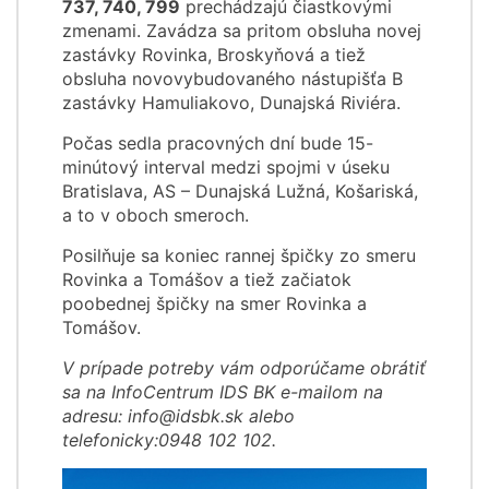
737, 740, 799
prechádzajú čiastkovými
zmenami. Zavádza sa pritom obsluha novej
zastávky Rovinka, Broskyňová a tiež
obsluha novovybudovaného nástupišťa B
zastávky Hamuliakovo, Dunajská Riviéra.
Počas sedla pracovných dní bude 15-
minútový interval medzi spojmi v úseku
Bratislava, AS – Dunajská Lužná, Košariská,
a to v oboch smeroch.
Posilňuje sa koniec rannej špičky zo smeru
Rovinka a Tomášov a tiež začiatok
poobednej špičky na smer Rovinka a
Tomášov.
V prípade potreby vám odporúčame obrátiť
sa na InfoCentrum IDS BK e-mailom na
adresu: info@idsbk.sk alebo
telefonicky:0948 102 102.