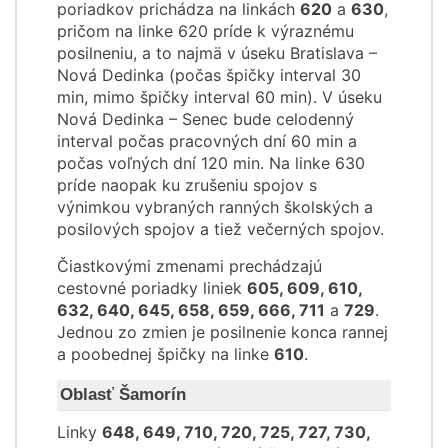
poriadkov prichádza na linkách
620
a
630
,
pričom na linke 620 príde k výraznému
posilneniu, a to najmä v úseku Bratislava –
Nová Dedinka (počas špičky interval 30
min, mimo špičky interval 60 min). V úseku
Nová Dedinka – Senec bude celodenný
interval počas pracovných dní 60 min a
počas voľných dní 120 min. Na linke 630
príde naopak ku zrušeniu spojov s
výnimkou vybraných ranných školských a
posilových spojov a tiež večerných spojov.
Čiastkovými zmenami prechádzajú
cestovné poriadky liniek
605, 609, 610,
632, 640, 645, 658, 659, 666, 711
a
729
.
Jednou zo zmien je posilnenie konca rannej
a poobednej špičky na linke
610
.
Oblasť Šamorín
Linky
648, 649, 710, 720, 725, 727, 730,