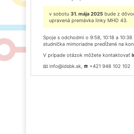
v sobotu
31. mája 2025
bude z dôvod
upravená premávka linky MHD 43.
Spoje s odchodmi o 9:58, 10:18 a 10:38
studnička mimoriadne predĺžené na kon
V prípade otázok môžete kontaktovať
📧 info@idsbk.sk, ☎️ +421 948 102 102