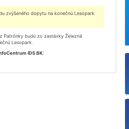
u zvýšeného dopytu na konečnú Lesopark
 z Patrónky budú zo zastávky Železná
ečnú Lesopark.
InfoCentrum IDS BK
: