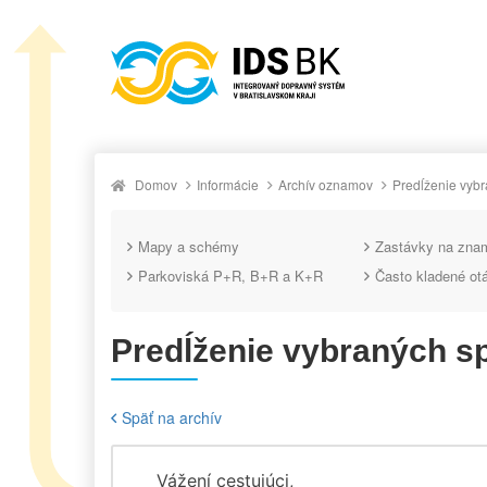
Domov
Informácie
Archív oznamov
Predĺženie vyb
Mapy a schémy
Zastávky na zna
Parkoviská P+R, B+R a K+R
Často kladené ot
Predĺženie vybraných s
Späť na archív
Vážení cestujúci,