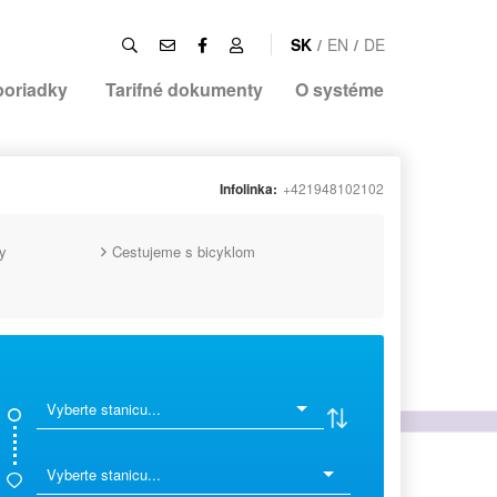
SK
/
EN
/
DE
poriadky
Tarifné dokumenty
O systéme
Infolinka:
+421948102102
y
Cestujeme s bicyklom