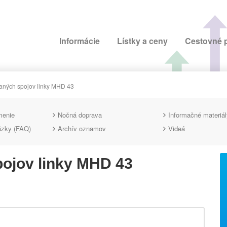
Informácie
Lístky a ceny
Cestovné 
raných spojov linky MHD 43
menie
Nočná doprava
Informačné materiál
ázky (FAQ)
Archív oznamov
Videá
pojov linky MHD 43