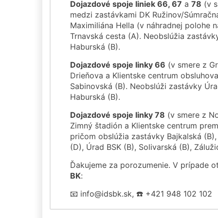
Dojazdové spoje liniek 66, 67
a
78
(v s
medzi zastávkami DK Ružinov/Súmračná
Maximiliána Hella (v náhradnej polohe na
Trnavská cesta (A). Neobslúžia zastávky
Haburská (B).
Dojazdové spoje linky 66
(v smere z Gr
Drieňova a Klientske centrum obsluhovať
Sabinovská (B). Neobslúži zastávky Úrad
Haburská (B).
Dojazdové spoje linky 78
(v smere z N
Zimný štadión a Klientske centrum prem
pričom obslúžia zastávky Bajkalská (B),
(D), Úrad BSK (B), Solivarská (B), Záluž
Ďakujeme za porozumenie. V prípade 
BK
:
📧 info@idsbk.sk, ☎️ +421 948 102 102