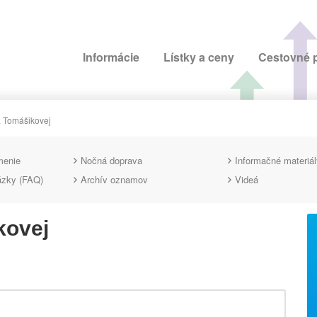
Informácie
Lístky a ceny
Cestovné 
 Tomášikovej
menie
Nočná doprava
Informačné materiál
ázky (FAQ)
Archív oznamov
Videá
kovej