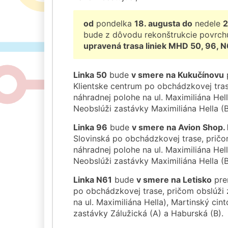
od
pondelka
18. augusta do
nedele
2
bude z dôvodu rekonštrukcie povrchu
upravená trasa liniek MHD 50, 96, N
Linka 50
bude
v smere na Kukučínovu
Klientske centrum po obchádzkovej tras
náhradnej polohe na ul. Maximiliána Hell
Neobslúži zastávky Maximiliána Hella (B
Linka 96
bude
v smere na Avion Shop.
Slovinská po obchádzkovej trase, pričo
náhradnej polohe na ul. Maximiliána Hell
Neobslúži zastávky Maximiliána Hella (B
Linka N61
bude
v smere na Letisko
pre
po obchádzkovej trase, pričom obslúži 
na ul. Maximiliána Hella), Martinský cin
zastávky Zálužická (A) a Haburská (B).