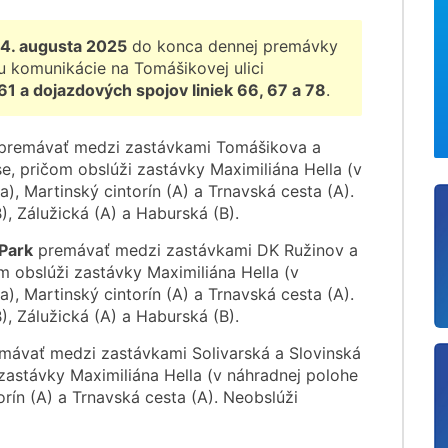
4. augusta 2025
do konca dennej premávky
 komunikácie na Tomášikovej ulici
61 a dojazdových spojov liniek 66, 67 a 78
.
premávať medzi zastávkami Tomášikova a
e, pričom obslúži zastávky Maximiliána Hella (v
a), Martinský cintorín (A) a Trnavská cesta (A).
), Zálužická (A) a Haburská (B).
 Park
premávať medzi zastávkami DK Ružinov a
m obslúži zastávky Maximiliána Hella (v
a), Martinský cintorín (A) a Trnavská cesta (A).
), Zálužická (A) a Haburská (B).
mávať medzi zastávkami Solivarská a Slovinská
zastávky Maximiliána Hella (v náhradnej polohe
torín (A) a Trnavská cesta (A). Neobslúži