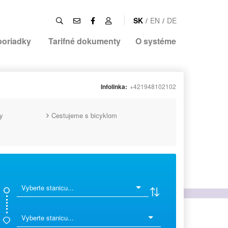
SK
/
EN
/
DE
poriadky
Tarifné dokumenty
O systéme
Infolinka:
+421948102102
y
Cestujeme s bicyklom