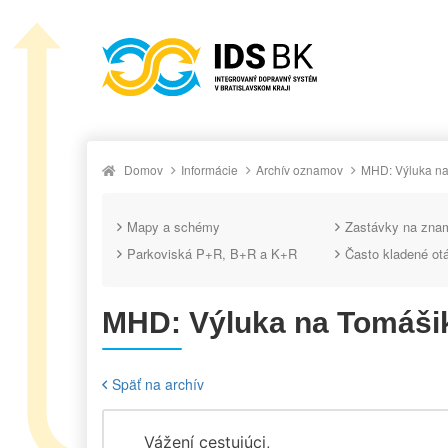
Domov
Informácie
Archív oznamov
MHD: Výluka na
Mapy a schémy
Zastávky na zna
Parkoviská P+R, B+R a K+R
Často kladené ot
MHD: Výluka na Tomáši
Späť na archív
Vážení cestujúci,