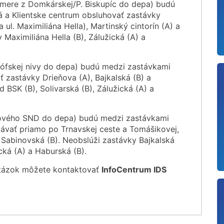
mere z Domkárskej/P. Biskupíc do depa) budú
 a Klientske centrum obsluhovať zastávky
 ul. Maximiliána Hella), Martinský cintorín (A) a
 Maximiliána Hella (B), Zálužická (A) a
ófskej nivy do depa) budú medzi zastávkami
 zastávky Drieňova (A), Bajkalská (B) a
 BSK (B), Solivarská (B), Zálužická (A) a
ového SND do depa) budú medzi zastávkami
ávať priamo po Trnavskej ceste a Tomášikovej,
 Sabinovská (B). Neobslúži zastávky Bajkalská
ická (A) a Haburská (B).
otázok môžete kontaktovať
InfoCentrum IDS