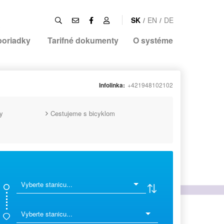
SK
/
EN
/
DE
poriadky
Tarifné dokumenty
O systéme
Infolinka:
+421948102102
y
Cestujeme s bicyklom