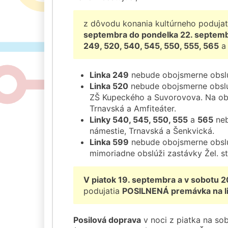
z dôvodu konania kultúrneho podujat
septembra do pondelka 22. septem
249, 520, 540, 545, 550, 555, 565
Linka 249
nebude obojsmerne obslu
Linka 520
nebude obojsmerne obslu
ZŠ Kupeckého a Suvorovova. Na obc
Trnavská a Amfiteáter.
Linky 540, 545, 550, 555
a
565
neb
námestie, Trnavská a Šenkvická.
Linka 599
nebude obojsmerne obslu
mimoriadne obslúži zastávky Žel. s
V piatok 19. septembra a v sobotu 
podujatia
POSILNENÁ premávka na li
Posilová doprava
v noci z piatka na sob