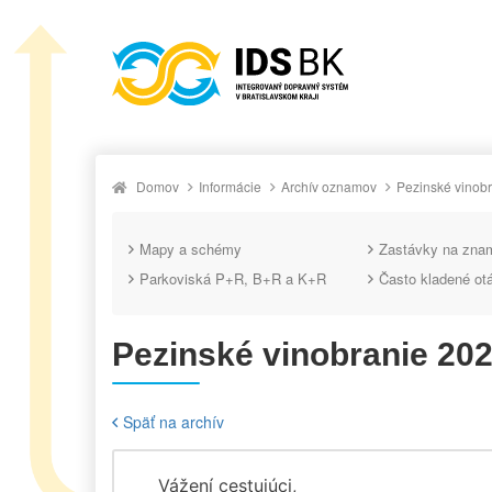
Domov
Informácie
Archív oznamov
Pezinské vinob
Mapy a schémy
Zastávky na zna
Parkoviská P+R, B+R a K+R
Často kladené ot
Pezinské vinobranie 20
Späť na archív
Vážení cestujúci,