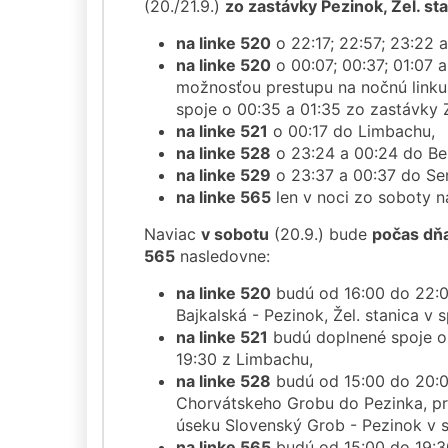
(20./21.9.)
zo zastávky Pezinok, Žel. st
na linke 520
o 22:17; 22:57; 23:22 a
na linke 520
o 00:07; 00:37; 01:07 a
možnosťou prestupu na nočnú linku
spoje o 00:35 a 01:35 zo zastávky 
na linke 521
o 00:17 do Limbachu,
na linke 528
o 23:24 a 00:24 do Be
na linke 529
o 23:37 a 00:37 do Se
na linke 565
len v noci zo soboty n
Naviac
v sobotu
(20.9.) bude
počas dňa
565
nasledovne:
na linke 520
budú od 16:00 do 22:00
Bajkalská - Pezinok, Žel. stanica v
na linke 521
budú doplnené spoje o 1
19:30 z Limbachu,
na linke 528
budú od 15:00 do 20:0
Chorvátskeho Grobu do Pezinka, pr
úseku Slovenský Grob - Pezinok v 
na linke 565
budú od 15:00 do 19:3