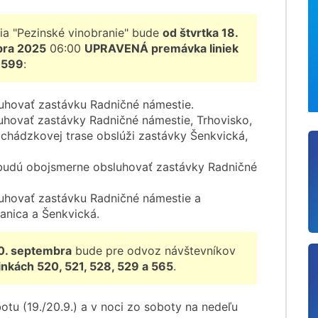
ia "Pezinské vinobranie" bude
od štvrtka 18.
bra 2025
06:00
UPRAVENÁ premávka liniek
a
599
:
hovať zastávku Radničné námestie.
hovať zastávky Radničné námestie, Trhovisko,
hádzkovej trase obslúži zastávky Šenkvická,
udú obojsmerne obsluhovať zastávky Radničné
hovať zastávku Radničné námestie a
tanica a Šenkvická.
20. septembra
bude pre odvoz návštevníkov
nkách 520, 521, 528, 529 a 565
.
otu (19./20.9.) a v noci zo soboty na nedeľu