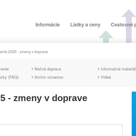
Informácie
Lístky a ceny
Cestovné 
ranie 2025 - zmeny v doprave
menie
Nočná doprava
Informačné materiál
ázky (FAQ)
Archív oznamov
Videá
25 - zmeny v doprave