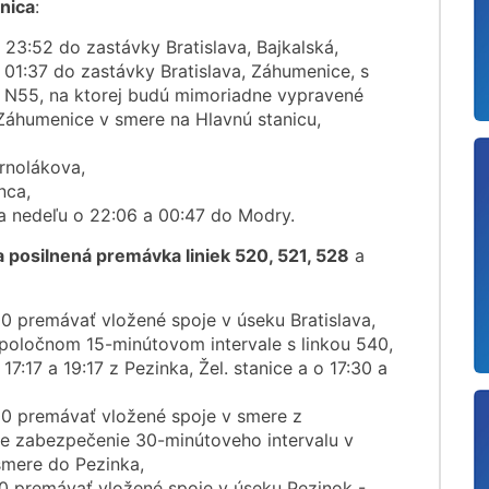
anica
:
 23:52 do zastávky Bratislava, Bajkalská,
 01:37 do zastávky Bratislava, Záhumenice, s
 N55, na ktorej budú mimoriadne vypravené
Záhumenice v smere na Hlavnú stanicu,
rnolákova,
nca,
a nedeľu o 22:06 a 00:47 do Modry.
 posilnená premávka liniek 520, 521, 528
a
 premávať vložené spoje v úseku Bratislava,
 spoločnom 15-minútovom intervale s linkou 540,
7:17 a 19:17 z Pezinka, Žel. stanice a o 17:30 a
0 premávať vložené spoje v smere z
e zabezpečenie 30-minútoveho intervalu v
smere do Pezinka,
0 premávať vložené spoje v úseku Pezinok -