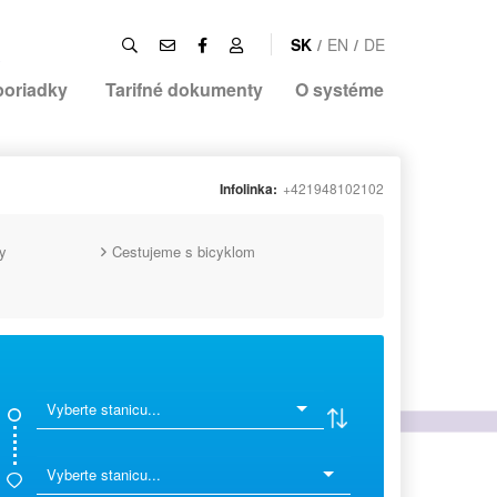
SK
/
EN
/
DE
poriadky
Tarifné dokumenty
O systéme
Infolinka:
+421948102102
y
Cestujeme s bicyklom