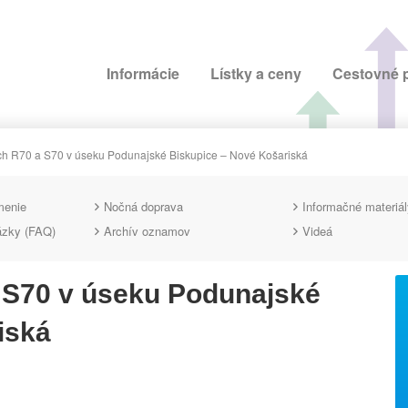
Informácie
Lístky a ceny
Cestovné 
ách R70 a S70 v úseku Podunajské Biskupice – Nové Košariská
menie
Nočná doprava
Informačné materiál
ázky (FAQ)
Archív oznamov
Videá
a S70 v úseku Podunajské
iská