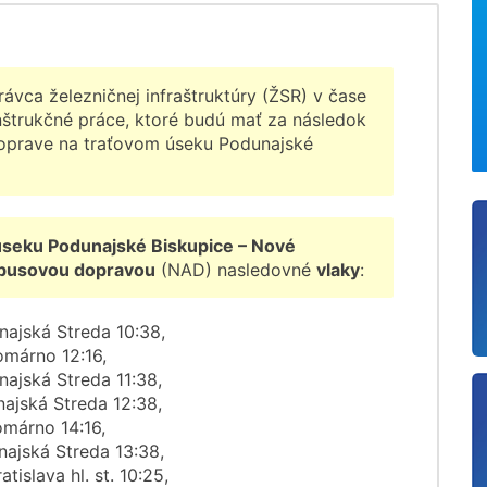
ávca železničnej infraštruktúry (ŽSR) v čase
nštrukčné práce, ktoré budú mať za následok
oprave na traťovom úseku Podunajské
úseku Podunajské Biskupice – Nové
busovou dopravou
(NAD) nasledovné
vlaky
:
unajská Streda 10:38,
Komárno 12:16,
unajská Streda 11:38,
unajská Streda 12:38,
Komárno 14:16,
unajská Streda 13:38,
islava hl. st. 10:25,