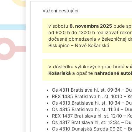
Vážení cestujúci,
v sobotu
8. novembra 2025
bude spr
od 9:20 h do 13:20 h realizovať reko
dočasné obmedzenia v železničnej d
Biskupice – Nové Košariská.
V dôsledku výlukových prác budú
v 
Košariská
a opačne
nahradené auto
Os 4311 Bratislava hl. st. 09:34 – D
REX 1435 Bratislava hl. st. 10:10 – 
Os 4313 Bratislava hl. st. 10:34 – D
Os 4315 Bratislava hl. st. 11:34 – D
REX 1437 Bratislava hl. st. 12:10 – 
Os 4317 Bratislava hl. st. 12:34 – D
Os 4310 Dunajská Streda 09:20 – Brat