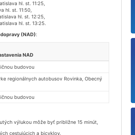
islava hl. st. 11:25,
hl. st. 11:50,
islava hl. st. 12:25,
islava hl. st. 13:25.
j dopravy (NAD)
:
astavenia NAD
ničnou budovou
vke regionálnych autobusov Rovinka, Obecný
ničnou budovou
tých výlukou môže byť približne 15 minút,
ch cestujúcich a bicyklov.