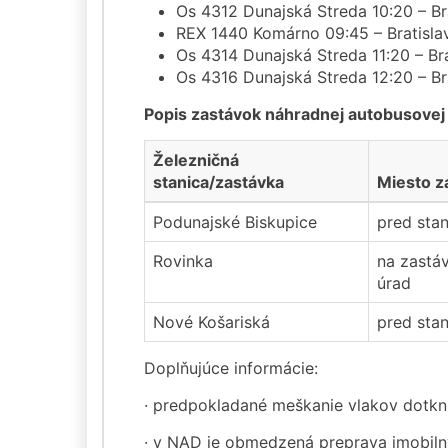
Os 4312 Dunajská Streda 10:20 – Brat
REX 1440 Komárno 09:45 – Bratislava 
Os 4314 Dunajská Streda 11:20 – Brat
Os 4316 Dunajská Streda 12:20 – Brat
Popis zastávok náhradnej autobusove
Železničná
stanica/zastávka
Miesto z
Podunajské Biskupice
pred sta
Rovinka
na zastá
úrad
Nové Košariská
pred sta
Doplňujúce informácie:
· predpokladané meškanie vlakov dotknu
· v NAD je obmedzená preprava imobilný