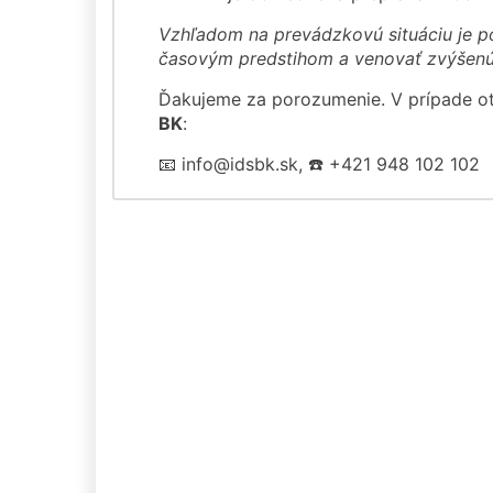
Vzhľadom na prevádzkovú situáciu je p
časovým predstihom a venovať zvýšenú 
Ďakujeme za porozumenie. V prípade 
BK
:
📧 info@idsbk.sk, ☎️ +421 948 102 102