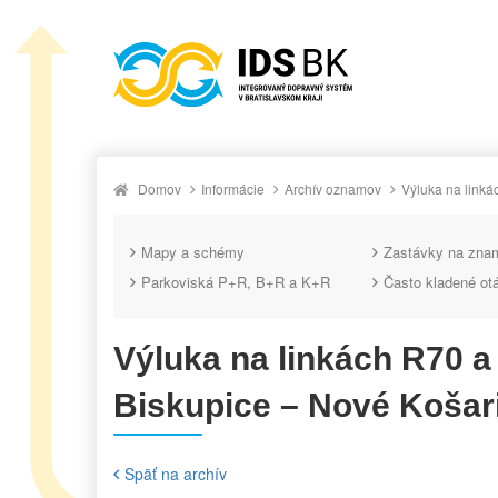
Domov
Informácie
Archív oznamov
Výluka na link
Mapy a schémy
Zastávky na zna
Parkoviská P+R, B+R a K+R
Často kladené ot
Výluka na linkách R70 
Biskupice – Nové Košar
Späť na archív