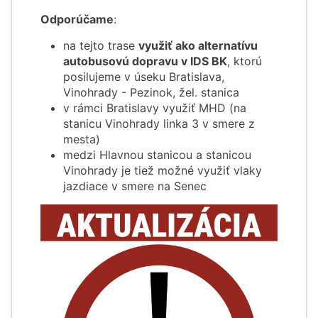
Odporúčame
:
na tejto trase
využiť ako alternatívu
autobusovú dopravu v IDS BK
, ktorú
posilujeme v úseku Bratislava,
Vinohrady - Pezinok, žel. stanica
v rámci Bratislavy využiť MHD (na
stanicu Vinohrady linka 3 v smere z
mesta)
medzi Hlavnou stanicou a stanicou
Vinohrady je tiež možné využiť vlaky
jazdiace v smere na Senec