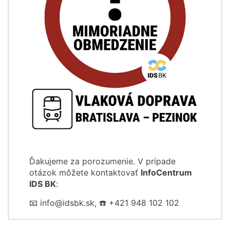
Ďakujeme za porozumenie. V prípade
otázok môžete kontaktovať
InfoCentrum
IDS BK
:
📧 info@idsbk.sk, ☎️ +421 948 102 102