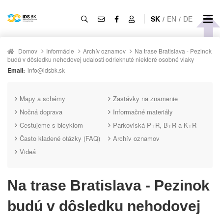
SK
/
EN
/
DE
Domov
Informácie
Archív oznamov
Na trase Bratislava - Pezinok
budú v dôsledku nehodovej udalosti odrieknuté niektoré osobné vlaky
Email:
info@idsbk.sk
Mapy a schémy
Zastávky na znamenie
Nočná doprava
Informačné materiály
Cestujeme s bicyklom
Parkoviská P+R, B+R a K+R
Často kladené otázky (FAQ)
Archív oznamov
Videá
Na trase Bratislava - Pezinok
budú v dôsledku nehodovej