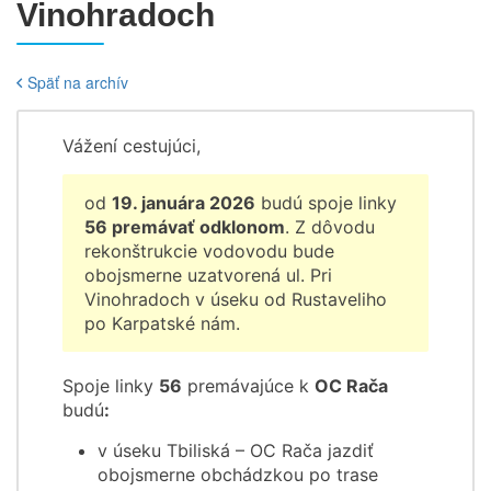
Vinohradoch
Späť na archív
Vážení cestujúci,
od
19. januára 2026
budú spoje linky
56 premávať odklonom
. Z dôvodu
rekonštrukcie vodovodu bude
obojsmerne uzatvorená ul. Pri
Vinohradoch v úseku od Rustaveliho
po Karpatské nám.
Spoje linky
56
premávajúce k
OC Rača
budú
:
v úseku Tbiliská – OC Rača jazdiť
obojsmerne obchádzkou po trase