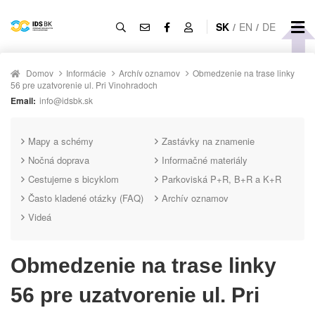
SK
/
EN
/
DE
Domov
Informácie
Archív oznamov
Obmedzenie na trase linky
56 pre uzatvorenie ul. Pri Vinohradoch
Email:
info@idsbk.sk
Mapy a schémy
Zastávky na znamenie
Nočná doprava
Informačné materiály
Cestujeme s bicyklom
Parkoviská P+R, B+R a K+R
Často kladené otázky (FAQ)
Archív oznamov
Videá
Obmedzenie na trase linky
56 pre uzatvorenie ul. Pri