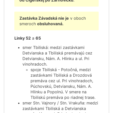
od Cigeľskej po Žarnovickú
.
Zastávka Závadská nie je
v oboch
smeroch
obsluhovaná.
Linky 52
a
65
smer Tbiliská: medzi zastávkami
Detvianska a Tbiliská premávajú cez
Detviansku, Nám. A. Hlinku a ul. Pri
vinohradoch.
spoje Tbiliská - Potočná, medzi
zastávkami Tbiliská a Drozdová
premáva cez ul. Pri vinohradoch,
Púchovskú, Detviansku, Nám. A.
Hlinku a Popolnú. V smere na
Tbiliskú premáva po riadnej trase.
smer Stn. Vajnory / Stn. Vrakuňa: medzi
zastávkami Tbiliská a Detvianska