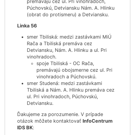
premávajú cez ul. Pri vinohradoch,
Púchovskú, Detviansku Nám. A. Hlinku
(obrat do protismeru) a Detviansku.
Linka 56
smer Tbiliská: medzi zastávkami MiÚ
Rača a Tbiliská premáva cez
Detviansku, Nám. A. Hlinku a ul. Pri
vinohradoch.
spoje Tbiliská - OC Rača,
premávajú obojsmerne cez ul. Pri
vinohradoch a Púchovskú.
smer Studená: medzi zastávkami
Tbiliská a Nám. A. Hlinku premáva cez
ul. Pri vinohradoch, Púchovskú,
Detviansku.
Ďakujeme za porozumenie. V prípade
otázok môžete kontaktovať
InfoCentrum
IDS BK
: