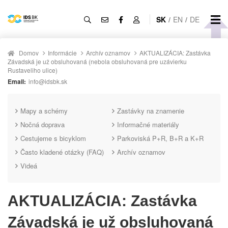
SK
/
EN
/
DE
Domov
Informácie
Archív oznamov
AKTUALIZÁCIA: Zastávka
Závadská je už obsluhovaná (nebola obsluhovaná pre uzávierku
Rustaveliho ulice)
Email:
info@idsbk.sk
Mapy a schémy
Zastávky na znamenie
Nočná doprava
Informačné materiály
Cestujeme s bicyklom
Parkoviská P+R, B+R a K+R
Často kladené otázky (FAQ)
Archív oznamov
Videá
AKTUALIZÁCIA: Zastávka
Závadská je už obsluhovaná