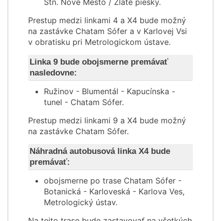
Stn. Nové Mesto / Zlaté piesky.
Prestup medzi linkami 4 a X4 bude možný
na zastávke Chatam Sófer a v Karlovej Vsi
v obratisku pri Metrologickom ústave.
Linka 9 bude obojsmerne premávať
nasledovne:
Ružinov - Blumentál - Kapucínska -
tunel - Chatam Sófer.
Prestup medzi linkami 9 a X4 bude možný
na zastávke Chatam Sófer.
Náhradná autobusová linka X4 bude
premávať:
obojsmerne po trase Chatam Sófer -
Botanická - Karloveská - Karlova Ves,
Metrologický ústav.
Na tejto trase bude zastavovať na všetkých