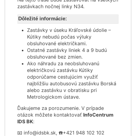
zastávkach nočnej linky N34.
Dôležité informácie:
Zastávky v úseku Kráľovské údolie –
Kútiky nebudú počas výluky
obsluhované električkami.
Ostatné zastávky liniek 4 a 9 budú
obsluhované bez zmien.
Ako náhradu za neobsluhovanú
električkovú zastávku Kútiky
odporúčame cestujúcim využiť
najbližšiu autobusovú zastávku Borská
alebo zastávku v obratisku pri
Metrologickom ústave.
Ďakujeme za porozumenie. V prípade
otázok môžete kontaktovať
InfoCentrum
IDS BK
:
📧 info@idsbk.sk, ☎️+421 948 102 102