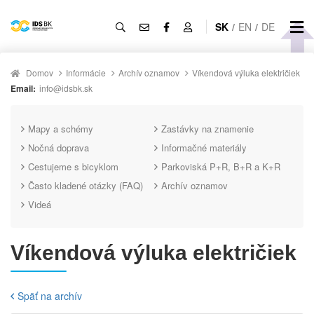
SK
/
EN
/
DE
Domov
Informácie
Archív oznamov
Víkendová výluka električiek
Email:
info@idsbk.sk
Mapy a schémy
Zastávky na znamenie
Nočná doprava
Informačné materiály
Cestujeme s bicyklom
Parkoviská P+R, B+R a K+R
Často kladené otázky (FAQ)
Archív oznamov
Videá
Víkendová výluka električiek
Späť na archív