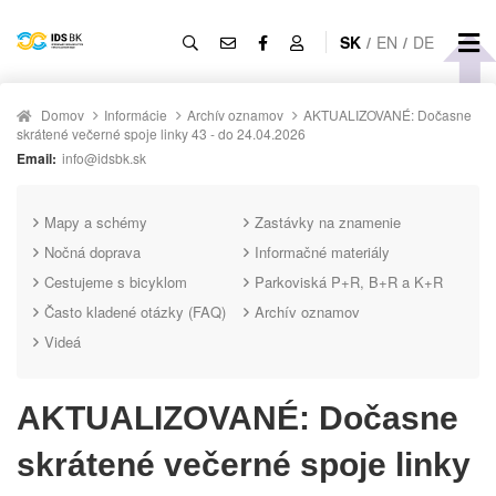
SK
/
EN
/
DE
Domov
Informácie
Archív oznamov
AKTUALIZOVANÉ: Dočasne
skrátené večerné spoje linky 43 - do 24.04.2026
Email:
info@idsbk.sk
Mapy a schémy
Zastávky na znamenie
Nočná doprava
Informačné materiály
Cestujeme s bicyklom
Parkoviská P+R, B+R a K+R
Často kladené otázky (FAQ)
Archív oznamov
Videá
AKTUALIZOVANÉ: Dočasne
skrátené večerné spoje linky