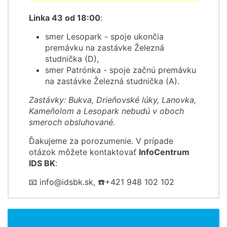
Linka 43 od 18:00
:
smer Lesopark - spoje ukončia
premávku na zastávke Železná
studnička (D),
smer Patrónka - spoje začnú premávku
na zastávke Železná studnička (A).
Zastávky: Bukva, Drieňovské lúky, Lanovka,
Kameňolom a Lesopark nebudú v oboch
smeroch obsluhované.
Ďakujeme za porozumenie. V prípade
otázok môžete kontaktovať
InfoCentrum
IDS BK
:
📧 info@idsbk.sk, ☎️+421 948 102 102