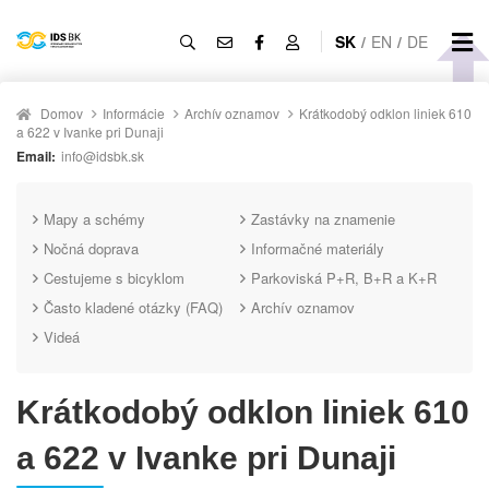
SK
/
EN
/
DE
Domov
Informácie
Archív oznamov
Krátkodobý odklon liniek 610
a 622 v Ivanke pri Dunaji
Email:
info@idsbk.sk
Mapy a schémy
Zastávky na znamenie
Nočná doprava
Informačné materiály
Cestujeme s bicyklom
Parkoviská P+R, B+R a K+R
Často kladené otázky (FAQ)
Archív oznamov
Videá
Krátkodobý odklon liniek 610
a 622 v Ivanke pri Dunaji