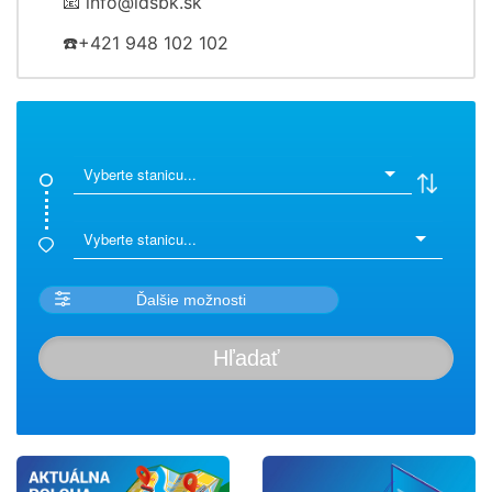
📧 info@idsbk.sk
☎️+421 948 102 102