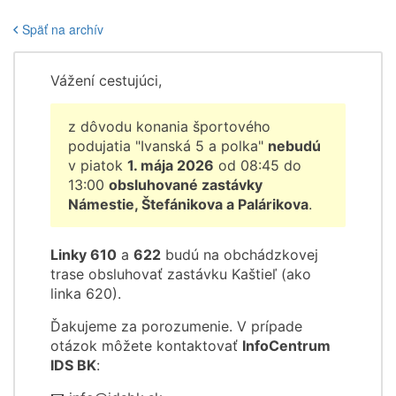
Späť na archív
Vážení cestujúci,
z dôvodu konania športového
podujatia "Ivanská 5 a polka"
nebudú
v piatok
1. mája 2026
od 08:45 do
13:00
obsluhované zastávky
Námestie, Štefánikova a Palárikova
.
Linky 610
a
622
budú na obchádzkovej
trase obsluhovať zastávku Kaštieľ (ako
linka 620).
Ďakujeme za porozumenie. V prípade
otázok môžete kontaktovať
InfoCentrum
IDS BK
: