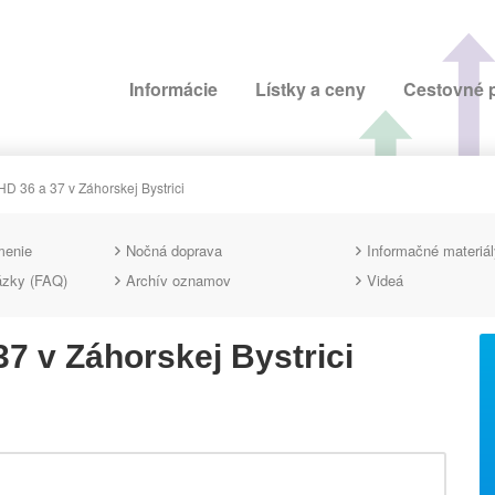
Informácie
Lístky a ceny
Cestovné 
HD 36 a 37 v Záhorskej Bystrici
menie
Nočná doprava
Informačné materiál
ázky (FAQ)
Archív oznamov
Videá
37 v Záhorskej Bystrici