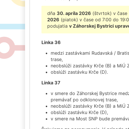
dňa
30. apríla 2026
(štvrtok) v čase
2026
(piatok) v čase od 7:00 do 19:
podujatia
v Záhorskej Bystrici uprav
Linka 36
medzi zastávkami Rudavská / Brati
trase,
neobslúži zastávky Krče (B) a MiÚ Z
obslúži zastávku Krče (D).
Linka 37
v smere do Záhorskej Bystrice medz
premávať po odklonovej trase,
neobslúži zastávky Krče (B) a MiÚ Z
obslúži zastávku Krče (D),
v smere na Most SNP bude premáva