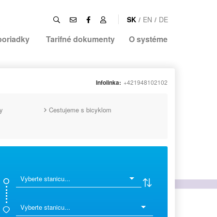
SK
/
EN
/
DE
poriadky
Tarifné dokumenty
O systéme
Infolinka:
+421948102102
y
Cestujeme s bicyklom