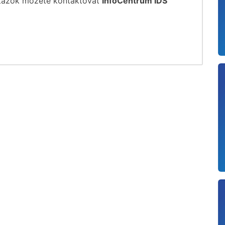
otázok môžete kontaktovať
InfoCentrum IDS