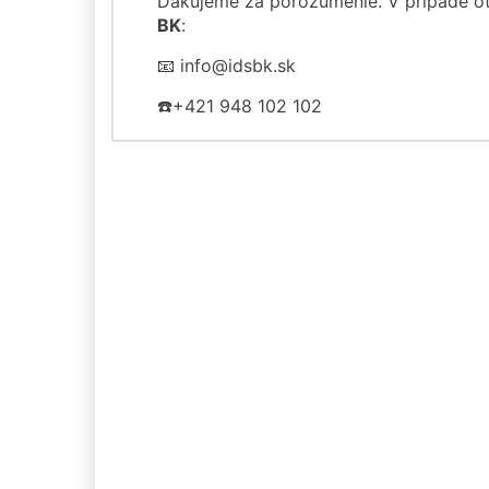
Ďakujeme za porozumenie. V prípade 
BK
:
📧 info@idsbk.sk
☎️+421 948 102 102