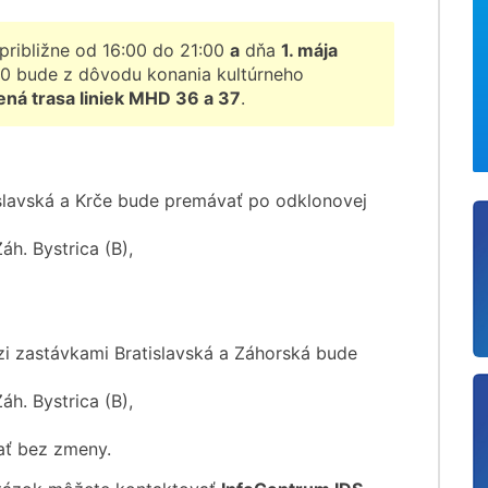
 približne od 16:00 do 21:00
a
dňa
1. mája
00 bude z dôvodu konania kultúrneho
ená trasa liniek MHD 36 a 37
.
slavská a Krče bude premávať po odklonovej
áh. Bystrica (B),
i zastávkami Bratislavská a Záhorská bude
áh. Bystrica (B),
ť bez zmeny.