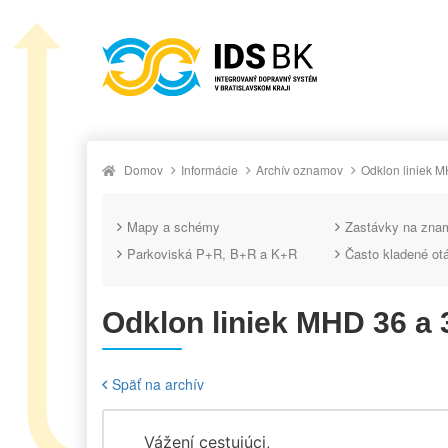
Domov
Informácie
Archív oznamov
Odklon liniek M
Mapy a schémy
Zastávky na zna
Parkoviská P+R, B+R a K+R
Často kladené ot
Odklon liniek MHD 36 a 
Späť na archív
Vážení cestujúci,