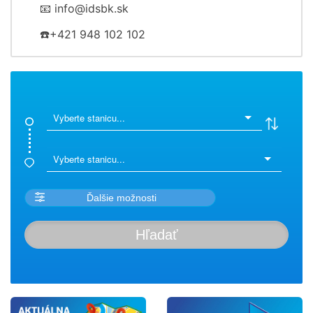
📧 info@idsbk.sk
☎️+421 948 102 102