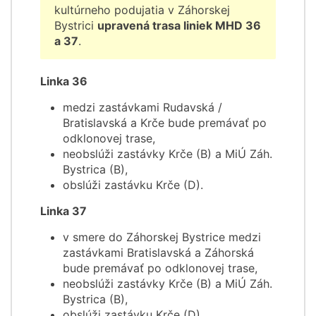
kultúrneho podujatia v Záhorskej
Bystrici
upravená trasa liniek MHD 36
a 37
.
Linka 36
medzi zastávkami Rudavská /
Bratislavská a Krče bude premávať po
odklonovej trase,
neobslúži zastávky Krče (B) a MiÚ Záh.
Bystrica (B),
obslúži zastávku Krče (D).
Linka 37
v smere do Záhorskej Bystrice medzi
zastávkami Bratislavská a Záhorská
bude premávať po odklonovej trase,
neobslúži zastávky Krče (B) a MiÚ Záh.
Bystrica (B),
obslúži zastávku Krče (D),