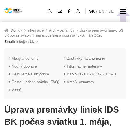
SK
/
EN
/
DE
Domov
Informácie
Archív oznamov
Úprava premávky liniek IDS
BK počas sviatku 1. mája, posilnená doprava 1. - 3. mája 2026
Email:
info@idsbk.sk
Mapy a schémy
Zastávky na znamenie
Nočná doprava
Informačné materiály
Cestujeme s bicyklom
Parkoviská P+R, B+R a K+R
Často kladené otázky (FAQ)
Archív oznamov
Videá
Úprava premávky liniek IDS
BK počas sviatku 1. mája,