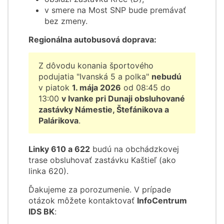
v smere na Most SNP bude premávať
bez zmeny.
Regionálna autobusová doprava:
Z dôvodu konania športového
podujatia "Ivanská 5 a polka"
nebudú
v piatok
1. mája 2026
od 08:45 do
13:00
v Ivanke pri Dunaji obsluhované
zastávky Námestie, Štefánikova a
Palárikova
.
Linky 610 a 622
budú na obchádzkovej
trase obsluhovať zastávku Kaštieľ (ako
linka 620).
Ďakujeme za porozumenie. V prípade
otázok môžete kontaktovať
InfoCentrum
IDS BK
: