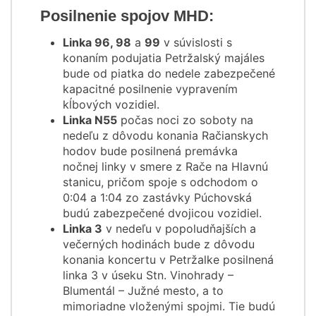
Posilnenie spojov MHD:
Linka 96, 98
a
99
v súvislosti s
konaním podujatia Petržalský majáles
bude od piatka do nedele zabezpečené
kapacitné posilnenie vypravením
kĺbových vozidiel.
Linka N55
počas noci zo soboty na
nedeľu z dôvodu konania Račianskych
hodov bude posilnená premávka
nočnej linky v smere z Rače na Hlavnú
stanicu, pričom spoje s odchodom o
0:04 a 1:04 zo zastávky Púchovská
budú zabezpečené dvojicou vozidiel.
Linka 3
v nedeľu v popoludňajších a
večerných hodinách bude z dôvodu
konania koncertu v Petržalke posilnená
linka 3 v úseku Stn. Vinohrady –
Blumentál – Južné mesto, a to
mimoriadne vloženými spojmi. Tie budú