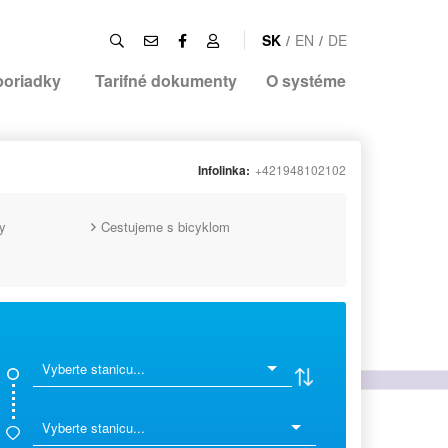
SK
/
EN
/
DE
poriadky
Tarifné dokumenty
O systéme
Infolinka:
+421948102102
y
Cestujeme s bicyklom