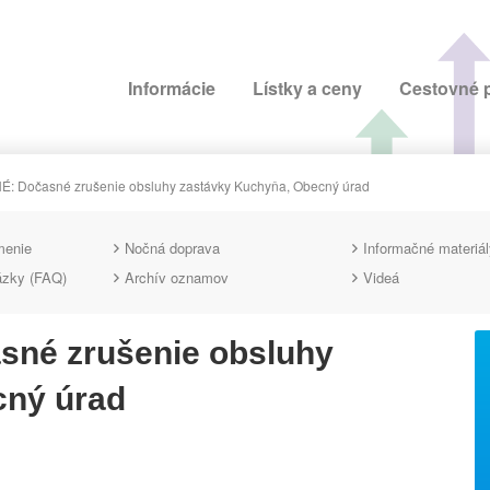
Informácie
Lístky a ceny
Cestovné 
 Dočasné zrušenie obsluhy zastávky Kuchyňa, Obecný úrad
menie
Nočná doprava
Informačné materiál
ázky (FAQ)
Archív oznamov
Videá
né zrušenie obsluhy
cný úrad