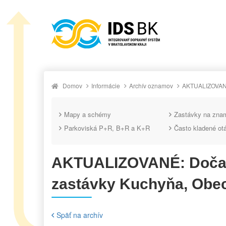
Domov
Informácie
Archív oznamov
AKTUALIZOVANÉ:
Mapy a schémy
Zastávky na zna
Parkoviská P+R, B+R a K+R
Často kladené ot
AKTUALIZOVANÉ: Dočas
zastávky Kuchyňa, Obe
Späť na archív