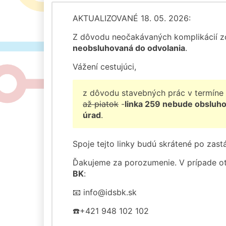
AKTUALIZOVANÉ 18. 05. 2026:
Z dôvodu neočakávaných komplikácií z
neobsluhovaná do odvolania
.
Vážení cestujúci,
z dôvodu stavebných prác v termíne
až piatok
-
linka 259 nebude obsluh
úrad
.
Spoje tejto linky budú skrátené po zast
Ďakujeme za porozumenie. V prípade 
BK
:
📧 info@idsbk.sk
☎️+421 948 102 102