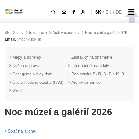
SK
/
EN
/
DE
Domov
Informácie
Archív oznamov
Noc múzeí a galérií 2026
Email:
info@idsbk.sk
Mapy a schémy
Zastávky na znamenie
Nočná doprava
Informačné materiály
Cestujeme s bicyklom
Parkoviská P+R, B+R a K+R
Často kladené otázky (FAQ)
Archív oznamov
Videá
Noc múzeí a galérií 2026
Späť na archív