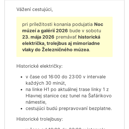
Vážení cestujúci,
pri príležitosti konania podujatia
Noc
múzeí a galérií 2026
bude v sobotu
23. mája 2026
premávať
historická
električka, trolejbus aj mimoriadne
vlaky do Železničného múzea
.
Historické električky:
v čase od 16:00 do 23:00 v intervale
každých 30 minút,
na linke H1 po aktuálnej trase linky 1 z
Hlavnej stanice cez tunel na Šafárikovo
námestie,
cestujúci budú prepravovaní bezplatne.
Historické trolejbusy: