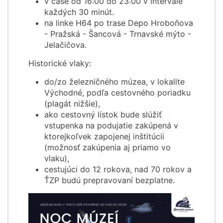
v čase od 16:00 do 23:00 v intervale
každých 30 minút.
na linke H64 po trase Depo Hroboňova
- Pražská - Šancová - Trnavské mýto -
Jelačičova.
Historické vlaky:
do/zo železničného múzea, v lokalite
Východné, podľa cestovného poriadku
(plagát nižšie),
ako cestovný lístok bude slúžiť
vstupenka na podujatie zakúpená v
ktorejkoľvek zapojenej inštitúcii
(možnosť zakúpenia aj priamo vo
vlaku),
cestujúci do 12 rokova, nad 70 rokov a
ŤZP budú prepravovaní bezplatne.