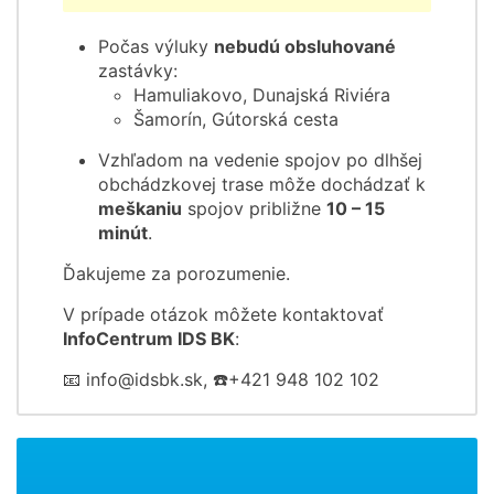
Počas výluky
nebudú obsluhované
zastávky:
Hamuliakovo, Dunajská Riviéra
Šamorín, Gútorská cesta
Vzhľadom na vedenie spojov po dlhšej
obchádzkovej trase môže dochádzať k
meškaniu
spojov približne
10 – 15
minút
.
Ďakujeme za porozumenie.
V prípade otázok môžete kontaktovať
InfoCentrum IDS BK
:
📧 info@idsbk.sk, ☎️+421 948 102 102