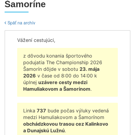
Šamoríne
Späť na archív
Vážení cestujúci,
z dôvodu konania športového
podujatia The Championship 2026
Šamorín dôjde v sobotu
23. mája
2026
v čase od 8:00 do 14:00 k
úplnej
uzávere cesty medzi
Hamuliakovom a Šamorínom
.
Linka
737
bude počas výluky vedená
medzi Hamuliakovom a Šamorínom
obchádzkovou trasou cez Kalinkovo
a Dunajskú Lužnú
.