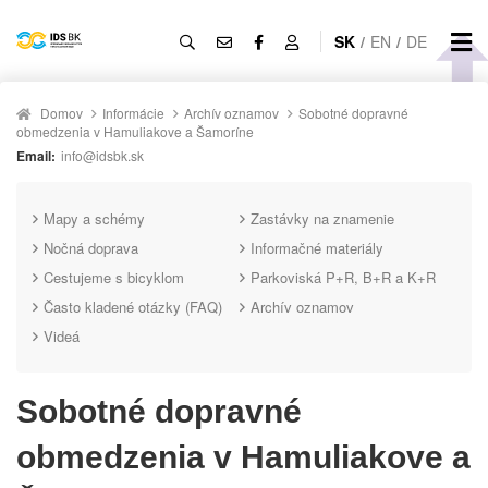
SK
/
EN
/
DE
Domov
Informácie
Archív oznamov
Sobotné dopravné
obmedzenia v Hamuliakove a Šamoríne
Email:
info@idsbk.sk
Mapy a schémy
Zastávky na znamenie
Nočná doprava
Informačné materiály
Cestujeme s bicyklom
Parkoviská P+R, B+R a K+R
Často kladené otázky (FAQ)
Archív oznamov
Videá
Sobotné dopravné
obmedzenia v Hamuliakove a