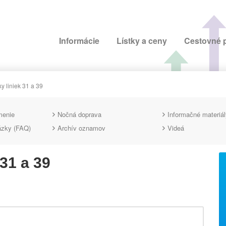
Informácie
Lístky a ceny
Cestovné 
 liniek 31 a 39
menie
Nočná doprava
Informačné materiál
ázky (FAQ)
Archív oznamov
Videá
31 a 39