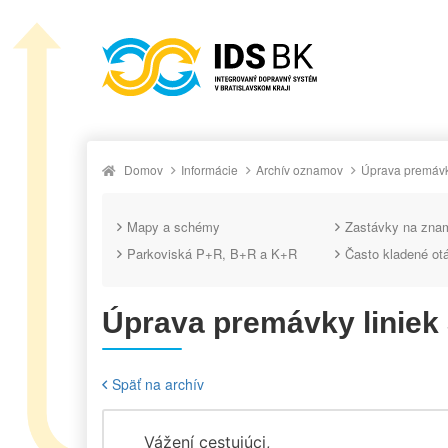
Domov
Informácie
Archív oznamov
Úprava premávky
Mapy a schémy
Zastávky na zna
Parkoviská P+R, B+R a K+R
Často kladené ot
Úprava premávky liniek 
Späť na archív
Vážení cestujúci,