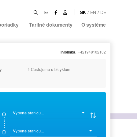
SK
/
EN
/
DE
poriadky
Tarifné dokumenty
O systéme
Infolinka:
+421948102102
y
Cestujeme s bicyklom