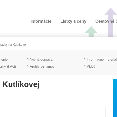
Informácie
Lístky a ceny
Cestovné 
ávky na Kutlíkovej
menie
Nočná doprava
Informačné materiál
ázky (FAQ)
Archív oznamov
Videá
Kutlíkovej