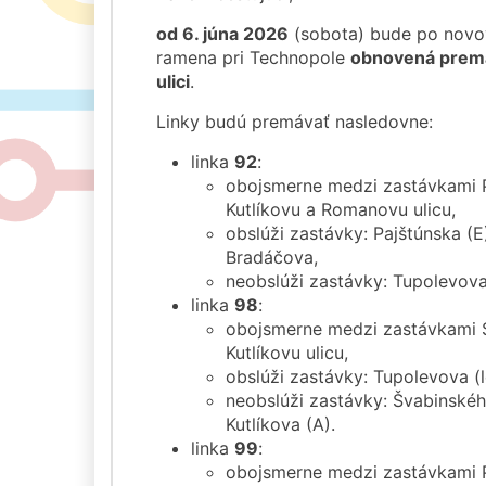
od 6. júna 2026
(sobota) bude po nov
ramena pri Technopole
obnovená premáv
ulici
.
Linky budú premávať nasledovne:
linka
92
:
obojsmerne medzi zastávkami P
Kutlíkovu a Romanovu ulicu,
obslúži zastávky: Pajštúnska (
Bradáčova,
neobslúži zastávky: Tupolevov
linka
98
:
obojsmerne medzi zastávkami S
Kutlíkovu ulicu,
obslúži zastávky: Tupolevova (l
neobslúži zastávky: Švabinskéh
Kutlíkova (A).
linka
99
:
obojsmerne medzi zastávkami P