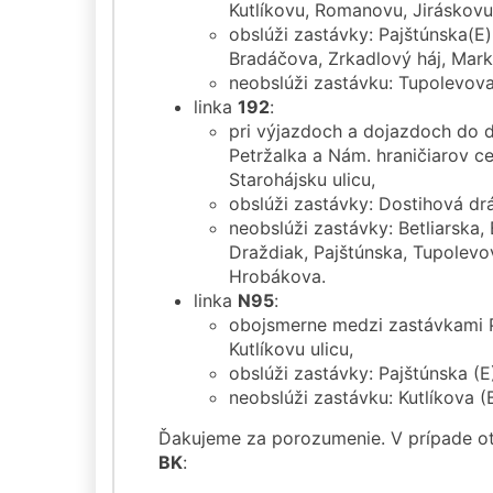
Kutlíkovu, Romanovu, Jiráskovu 
obslúži zastávky: Pajštúnska(E
Bradáčova, Zrkadlový háj, Mar
neobslúži zastávku: Tupolevova
linka
192
:
pri výjazdoch a dojazdoch do
Petržalka a Nám. hraničiarov ce
Starohájsku ulicu,
obslúži zastávky: Dostihová drá
neobslúži zastávky: Betliarska
Draždiak, Pajštúnska, Tupolev
Hrobákova.
linka
N95
:
obojsmerne medzi zastávkami P
Kutlíkovu ulicu,
obslúži zastávky: Pajštúnska (
neobslúži zastávku: Kutlíkova (B
Ďakujeme za porozumenie. V prípade 
BK
: