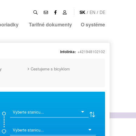
SK
/
EN
/
DE
poriadky
Tarifné dokumenty
O systéme
Infolinka:
+421948102102
y
Cestujeme s bicyklom