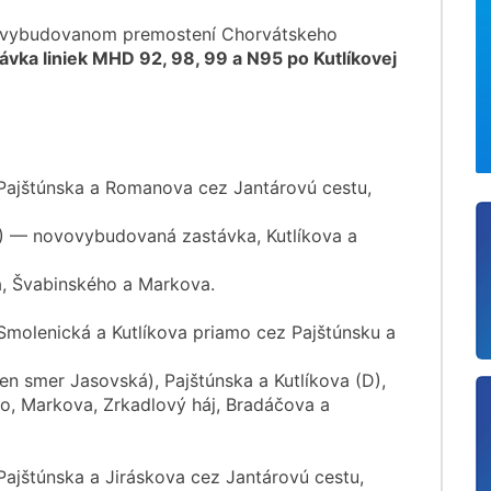
ovybudovanom premostení Chorvátskeho
ka liniek MHD 92, 98, 99 a N95 po Kutlíkovej
ajštúnska a Romanova cez Jantárovú cestu,
E) — novovybudovaná zastávka, Kutlíkova a
a, Švabinského a Markova.
molenická a Kutlíkova priamo cez Pajštúnsku a
en smer Jasovská), Pajštúnska a Kutlíkova (D),
o, Markova, Zrkadlový háj, Bradáčova a
ajštúnska a Jiráskova cez Jantárovú cestu,