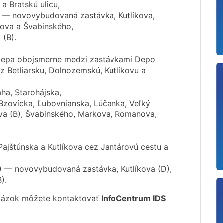
a Bratskú ulicu,
) — novovybudovaná zastávka, Kutlíkova,
kova a Švabinského,
 (B).
 depa obojsmerne medzi zastávkami Depo
z Betliarsku, Dolnozemskú, Kutlíkovu a
ha, Starohájska,
, Bzovícka, Ľubovnianska, Lúčanka, Veľký
ova (B), Švabinského, Markova, Romanova,
ajštúnska a Kutlíkova cez Jantárovú cestu a
E) — novovybudovaná zastávka, Kutlíkova (D),
).
otázok môžete kontaktovať
InfoCentrum IDS