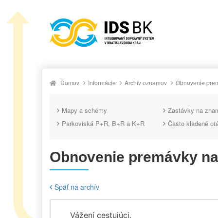
Domov
Informácie
Archív oznamov
Obnovenie prem
Mapy a schémy
Zastávky na zna
Parkoviská P+R, B+R a K+R
Často kladené ot
Obnovenie premávky na 
Späť na archív
Vážení cestujúci,