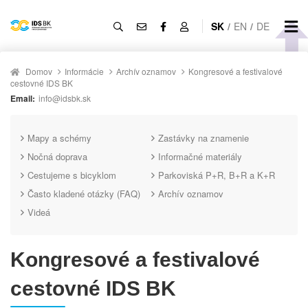
SK
/
EN
/
DE
Domov
Informácie
Archív oznamov
Kongresové a festivalové
cestovné IDS BK
Email:
info@idsbk.sk
Mapy a schémy
Zastávky na znamenie
Nočná doprava
Informačné materiály
Cestujeme s bicyklom
Parkoviská P+R, B+R a K+R
Často kladené otázky (FAQ)
Archív oznamov
Videá
Kongresové a festivalové
cestovné IDS BK