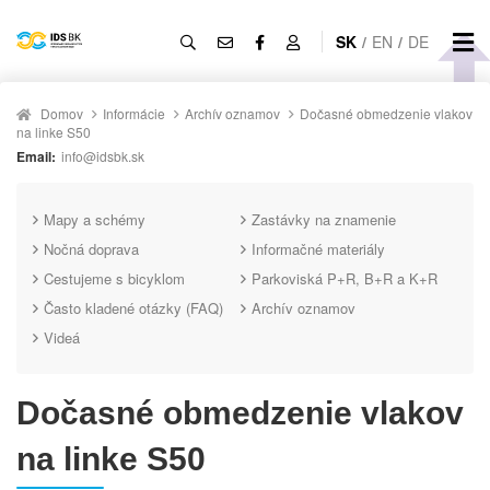
SK
/
EN
/
DE
Domov
Informácie
Archív oznamov
Dočasné obmedzenie vlakov
na linke S50
Email:
info@idsbk.sk
Mapy a schémy
Zastávky na znamenie
Nočná doprava
Informačné materiály
Cestujeme s bicyklom
Parkoviská P+R, B+R a K+R
Často kladené otázky (FAQ)
Archív oznamov
Videá
Dočasné obmedzenie vlakov
na linke S50