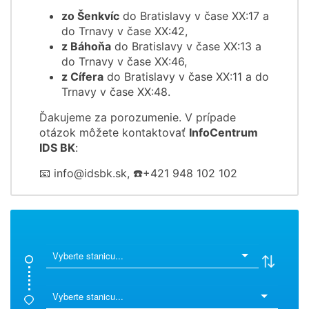
zo Šenkvíc
do Bratislavy v čase XX:17 a
do Trnavy v čase XX:42,
z Báhoňa
do Bratislavy v čase XX:13 a
do Trnavy v čase XX:46,
z Cífera
do Bratislavy v čase XX:11 a do
Trnavy v čase XX:48.
Ďakujeme za porozumenie. V prípade
otázok môžete kontaktovať
InfoCentrum
IDS BK
:
📧 info@idsbk.sk, ☎️+421 948 102 102