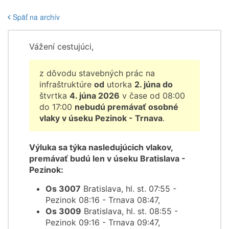
Späť na archív
Vážení cestujúci,
z dôvodu stavebných prác na
infraštruktúre
od
utorka
2. júna do
štvrtka
4. júna 2026
v čase od 08:00
do 17:00
nebudú premávať osobné
vlaky v úseku Pezinok - Trnava
.
Výluka sa týka nasledujúcich vlakov,
premávať budú len v úseku Bratislava -
Pezinok:
Os 3007
Bratislava, hl. st. 07:55 -
Pezinok 08:16 - Trnava 08:47,
Os 3009
Bratislava, hl. st. 08:55 -
Pezinok 09:16 - Trnava 09:47,