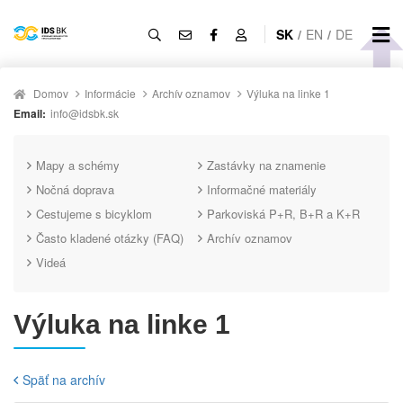
SK
/
EN
/
DE
Domov
Informácie
Archív oznamov
Výluka na linke 1
Email:
info@idsbk.sk
Mapy a schémy
Zastávky na znamenie
Nočná doprava
Informačné materiály
Cestujeme s bicyklom
Parkoviská P+R, B+R a K+R
Často kladené otázky (FAQ)
Archív oznamov
Videá
Výluka na linke 1
Späť na archív