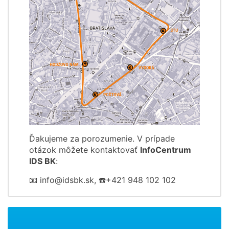
Ďakujeme za porozumenie. V prípade
otázok môžete kontaktovať
InfoCentrum
IDS BK
:
📧 info@idsbk.sk, ☎️+421 948 102 102