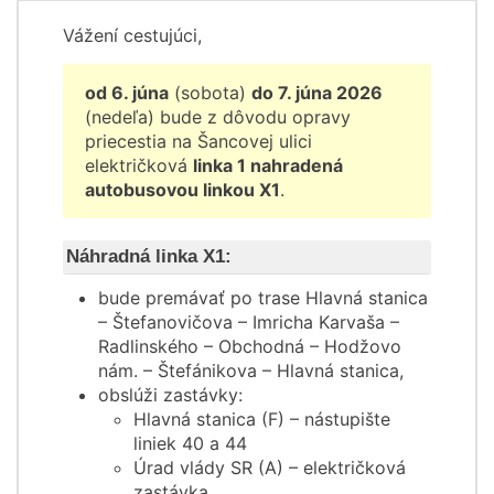
Vážení cestujúci,
od 6. júna
(sobota)
do 7. júna 2026
(nedeľa) bude z dôvodu opravy
priecestia na Šancovej ulici
električková
linka 1 nahradená
autobusovou linkou X1
.
Náhradná linka X1:
bude premávať po trase Hlavná stanica
– Štefanovičova – Imricha Karvaša –
Radlinského – Obchodná – Hodžovo
nám. – Štefánikova – Hlavná stanica,
obslúži zastávky:
Hlavná stanica (F) – nástupište
liniek 40 a 44
Úrad vlády SR (A) – električková
zastávka