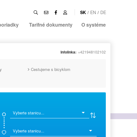
SK
/
EN
/
DE
poriadky
Tarifné dokumenty
O systéme
Infolinka:
+421948102102
y
Cestujeme s bicyklom