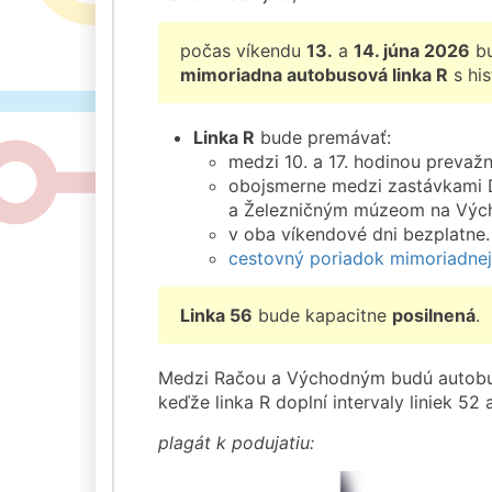
počas víkendu
13.
a
14. júna 2026
bu
mimoriadna autobusová linka R
s his
Linka R
bude premávať:
medzi 10. a 17. hodinou prevažn
obojsmerne medzi zastávkami 
a Železničným múzeom na Výc
v oba víkendové dni bezplatne.
cestovný poriadok mimoriadnej 
Linka 56
bude kapacitne
posilnená
.
Medzi Račou a Východným budú autobus
keďže linka R doplní intervaly liniek 52 
plagát k podujatiu: