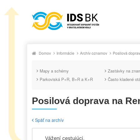
Domov
Informácie
Archív oznamov
Posilová dopra
Mapy a schémy
Zastávky na zna
Parkoviská P+R, B+R a K+R
Často kladené ot
Posilová doprava na Re
Späť na archív
Vážení cestujúci,