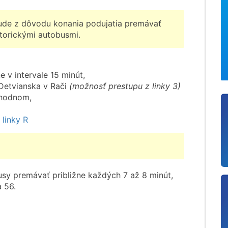
de z dôvodu konania podujatia premávať
torickými autobusmi.
e v intervale 15 minút,
Detvianska v Rači
(možnosť prestupu z linky 3)
hodnom,
linky R
y premávať približne každých 7 až 8 minút,
a 56.