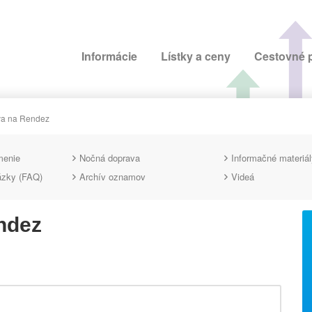
Informácie
Lístky a ceny
Cestovné 
va na Rendez
menie
Nočná doprava
Informačné materiál
ázky (FAQ)
Archív oznamov
Videá
ndez