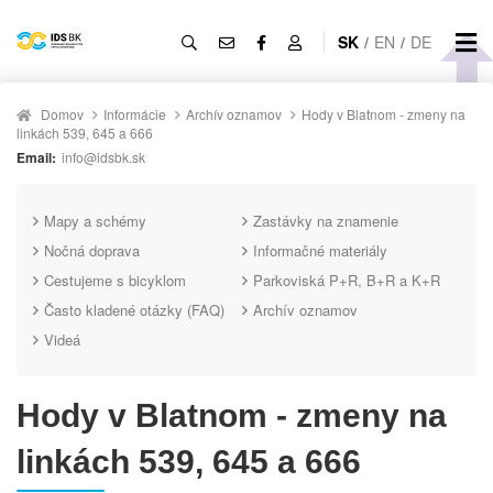
SK
/
EN
/
DE
Domov
Informácie
Archív oznamov
Hody v Blatnom - zmeny na
linkách 539, 645 a 666
Email:
info@idsbk.sk
Mapy a schémy
Zastávky na znamenie
Nočná doprava
Informačné materiály
Cestujeme s bicyklom
Parkoviská P+R, B+R a K+R
Často kladené otázky (FAQ)
Archív oznamov
Videá
Hody v Blatnom - zmeny na
linkách 539, 645 a 666