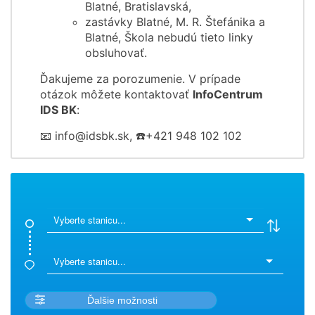
Blatné, Bratislavská,
zastávky Blatné, M. R. Štefánika a
Blatné, Škola nebudú tieto linky
obsluhovať.
Ďakujeme za porozumenie. V prípade
otázok môžete kontaktovať
InfoCentrum
IDS BK
:
📧 info@idsbk.sk, ☎️+421 948 102 102