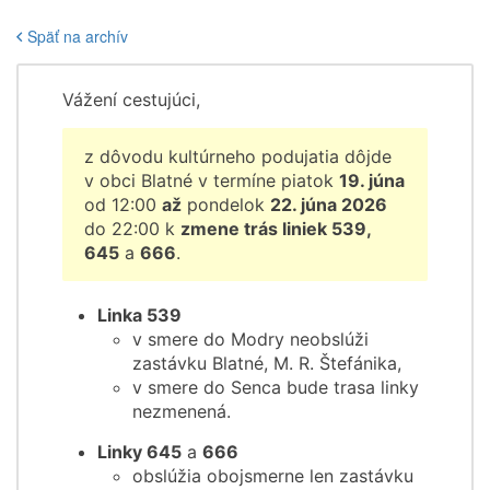
Späť na archív
Vážení cestujúci,
z dôvodu kultúrneho podujatia dôjde
v obci Blatné v termíne piatok
19. júna
od 12:00
až
pondelok
22. júna 2026
do 22:00 k
zmene trás liniek 539,
645
a
666
.
Linka 539
v smere do Modry neobslúži
zastávku Blatné, M. R. Štefánika,
v smere do Senca bude trasa linky
nezmenená.
Linky 645
a
666
obslúžia obojsmerne len zastávku