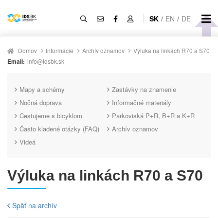
SK
/
EN
/
DE
Domov
Informácie
Archív oznamov
Výluka na linkách R70 a S70
Email:
info@idsbk.sk
Mapy a schémy
Zastávky na znamenie
Nočná doprava
Informačné materiály
Cestujeme s bicyklom
Parkoviská P+R, B+R a K+R
Často kladené otázky (FAQ)
Archív oznamov
Videá
Výluka na linkách R70 a S70
Späť na archív