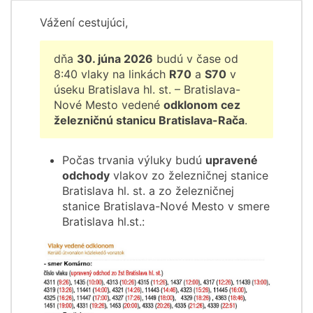
Vážení cestujúci,
dňa
30. júna 2026
budú v čase od
8:40 vlaky na linkách
R70
a
S70
v
úseku Bratislava hl. st. – Bratislava-
Nové Mesto vedené
odklonom cez
železničnú stanicu Bratislava-Rača
.
Počas trvania výluky budú
upravené
odchody
vlakov zo železničnej stanice
Bratislava hl. st. a zo železničnej
stanice Bratislava-Nové Mesto v smere
Bratislava hl.st.: