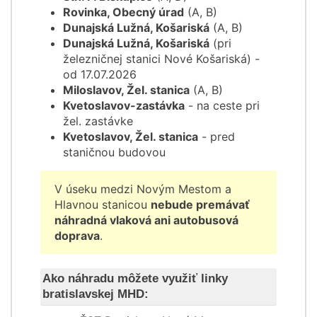
Rovinka, Obecný úrad
(A, B)
Dunajská Lužná, Košariská
(A, B)
Dunajská Lužná, Košariská
(pri
železničnej stanici Nové Košariská) -
od 17.07.2026
Miloslavov, Žel. stanica
(A, B)
Kvetoslavov-zastávka
- na ceste pri
žel. zastávke
Kvetoslavov, Žel. stanica
- pred
staničnou budovou
V úseku medzi Novým Mestom a
Hlavnou stanicou
nebude premávať
náhradná vlaková ani autobusová
doprava
.
Ako náhradu môžete využiť linky
bratislavskej MHD: