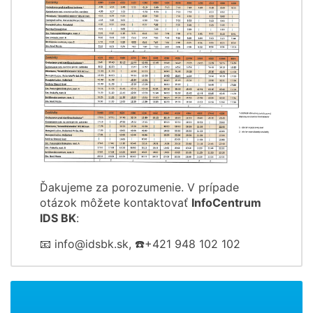
Ďakujeme za porozumenie. V prípade
otázok môžete kontaktovať
InfoCentrum
IDS BK
:
📧 info@idsbk.sk, ☎️+421 948 102 102