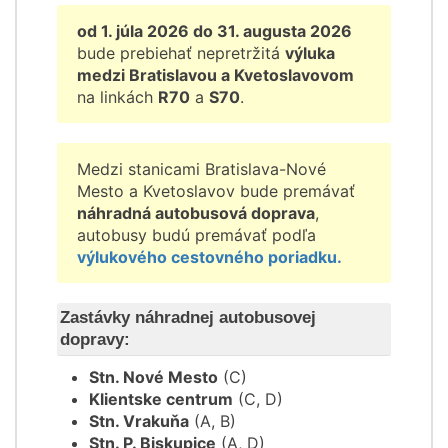
od 1. júla 2026 do 31. augusta 2026
bude prebiehať nepretržitá
výluka
medzi Bratislavou a Kvetoslavovom
na linkách
R70
a
S70
.
Medzi stanicami Bratislava-Nové
Mesto a Kvetoslavov bude premávať
náhradná autobusová doprava
,
autobusy budú premávať podľa
výlukového cestovného poriadku.
Zastávky náhradnej autobusovej
dopravy:
Stn. Nové Mesto
(C)
Klientske centrum
(C, D)
Stn. Vrakuňa
(A, B)
Stn. P. Biskupice
(A, D)