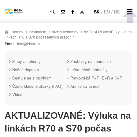
SK
/
EN
/
DE
Domov
Informácie
Archív oznamov
AKTUALIZOVANÉ: Výluka na
linkách R70 a S70 počas letných prázdnin
Email:
info@idsbk.sk
Mapy a schémy
Zastávky na znamenie
Nočná doprava
Informačné materiály
Cestujeme s bicyklom
Parkoviská P+R, B+R a K+R
Často kladené otázky (FAQ)
Archív oznamov
Videá
AKTUALIZOVANÉ: Výluka na
linkách R70 a S70 počas