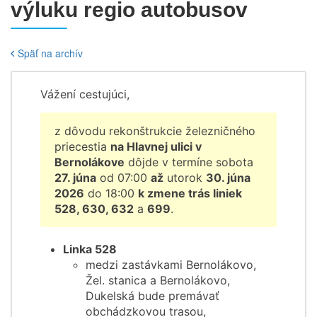
výluku regio autobusov
Späť na archív
Vážení cestujúci,
z dôvodu rekonštrukcie železničného
priecestia
na Hlavnej ulici v
Bernolákove
dôjde v termíne sobota
27. júna
od 07:00
až
utorok
30. júna
2026
do 18:00
k zmene trás liniek
528, 630, 632
a
699
.
Linka 528
medzi zastávkami Bernolákovo,
Žel. stanica a Bernolákovo,
Dukelská bude premávať
obchádzkovou trasou,