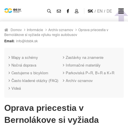
SK
/
EN
/
DE
Domov
Informácie
Archív oznamov
Oprava priecestia v
Bernolákove si vyžiada výluku regio autobusov
Email:
info@idsbk.sk
Mapy a schémy
Zastávky na znamenie
Nočná doprava
Informačné materiály
Cestujeme s bicyklom
Parkoviská P+R, B+R a K+R
Často kladené otázky (FAQ)
Archív oznamov
Videá
Oprava priecestia v
Bernolákove si vyžiada