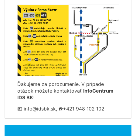
Ďakujeme za porozumenie. V prípade
otázok môžete kontaktovať
InfoCentrum
IDS BK
:
📧 info@idsbk.sk, ☎️+421 948 102 102