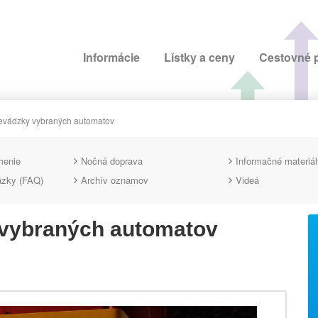
Informácie
Lístky a ceny
Cestovné 
vádzky vybraných automatov
menie
Nočná doprava
Informačné materiál
ázky (FAQ)
Archív oznamov
Videá
vybraných automatov