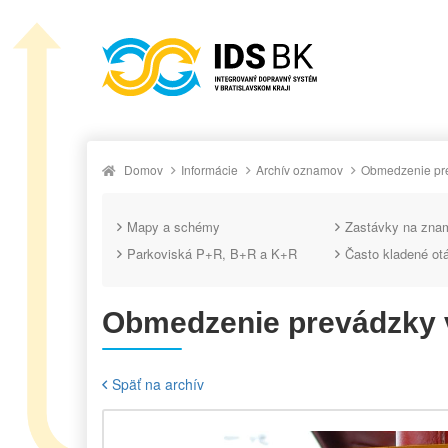
Domov
Informácie
Archív oznamov
Obmedzenie pre
Mapy a schémy
Zastávky na zna
Parkoviská P+R, B+R a K+R
Často kladené ot
Obmedzenie prevádzky 
Späť na archív