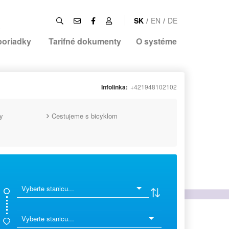
SK
/
EN
/
DE
poriadky
Tarifné dokumenty
O systéme
Infolinka:
+421948102102
y
Cestujeme s bicyklom