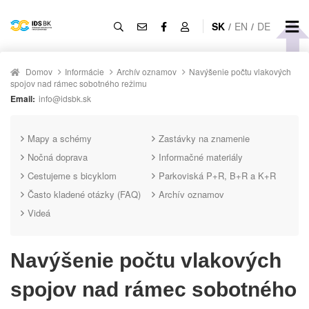
SK
/
EN
/
DE
Domov
Informácie
Archív oznamov
Navýšenie počtu vlakových
spojov nad rámec sobotného režimu
Email:
info@idsbk.sk
Mapy a schémy
Zastávky na znamenie
Nočná doprava
Informačné materiály
Cestujeme s bicyklom
Parkoviská P+R, B+R a K+R
Často kladené otázky (FAQ)
Archív oznamov
Videá
Navýšenie počtu vlakových
spojov nad rámec sobotného