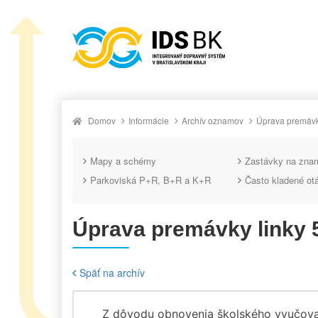
Domov
Informácie
Archív oznamov
Úprava premávky
Mapy a schémy
Zastávky na zna
Parkoviská P+R, B+R a K+R
Často kladené ot
Úprava premávky linky 
Späť na archív
Z dôvodu obnovenia školského vyučovan