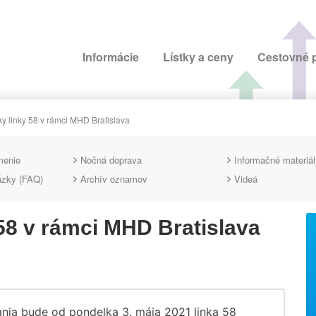
Informácie
Lístky a ceny
Cestovné 
 linky 58 v rámci MHD Bratislava
menie
Nočná doprava
Informačné materiál
ázky (FAQ)
Archív oznamov
Videá
58 v rámci MHD Bratislava
ia bude od pondelka 3. mája 2021 linka 58