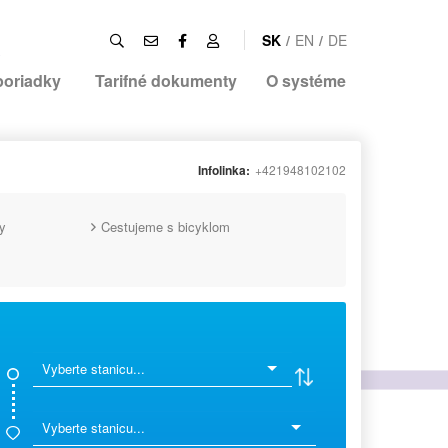
SK
/
EN
/
DE
poriadky
Tarifné dokumenty
O systéme
Infolinka:
+421948102102
y
Cestujeme s bicyklom