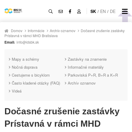
SK
/
EN
/
DE
Domov
Informácie
Archív oznamov
Dočasné zrušenie zastávky
Prístavná v rámci MHD Bratislava
Email:
info@idsbk.sk
Mapy a schémy
Zastávky na znamenie
Nočná doprava
Informačné materiály
Cestujeme s bicyklom
Parkoviská P+R, B+R a K+R
Často kladené otázky (FAQ)
Archív oznamov
Videá
Dočasné zrušenie zastávky
Prístavná v rámci MHD