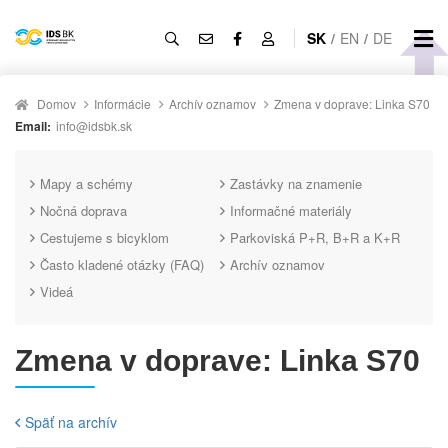
SK
/
EN
/
DE
Domov
Informácie
Archív oznamov
Zmena v doprave: Linka S70
Email:
info@idsbk.sk
Mapy a schémy
Zastávky na znamenie
Nočná doprava
Informačné materiály
Cestujeme s bicyklom
Parkoviská P+R, B+R a K+R
Často kladené otázky (FAQ)
Archív oznamov
Videá
Zmena v doprave: Linka S70
Späť na archív